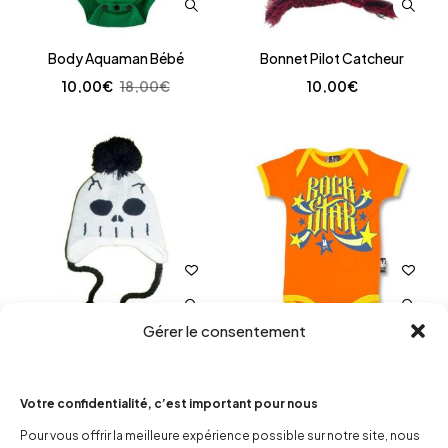
Body Aquaman Bébé
Bonnet Pilot Catcheur
10,00
€
18,00
€
10,00
€
Gérer le consentement
Bonnet Pilot skull
Body rock star
13,00
€
17,00
€
Votre confidentialité, c’est important pour nous
Pour vous offrir la meilleure expérience possible sur notre site, nous