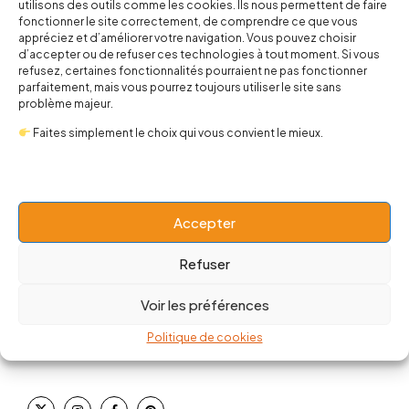
utilisons des outils comme les cookies. Ils nous permettent de faire
fonctionner le site correctement, de comprendre ce que vous
appréciez et d’améliorer votre navigation. Vous pouvez choisir
d’accepter ou de refuser ces technologies à tout moment. Si vous
refusez, certaines fonctionnalités pourraient ne pas fonctionner
parfaitement, mais vous pourrez toujours utiliser le site sans
problème majeur.
Faites simplement le choix qui vous convient le mieux.
Accepter
Refuser
contact@popnbaby.com
Voir les préférences
+33 01 64 62 14 89
Politique de cookies
Follow us