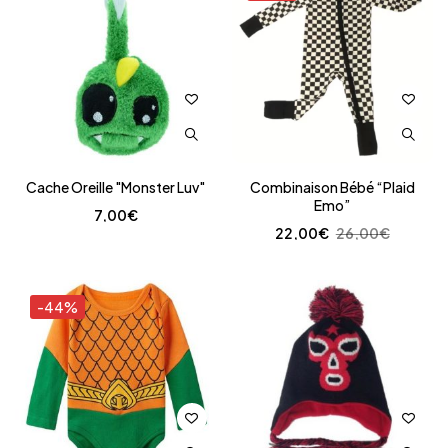
Cache Oreille "Monster Luv"
Combinaison Bébé “Plaid
Emo”
7,00
€
22,00
€
26,00
€
-44%