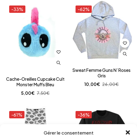
-33%
-62%
Sweat Femme Guns N’ Roses
Gris
Cache-Oreilles Cupcake Cult
10,00
€
26,00
€
Monster Muffs Bleu
5,00
€
7,50
€
-61%
-36%
Gérer le consentement