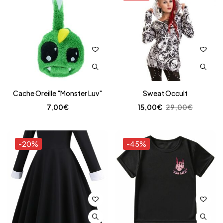
Cache Oreille "Monster Luv"
Sweat Occult
7,00
€
15,00
€
29,00
€
-20%
-45%