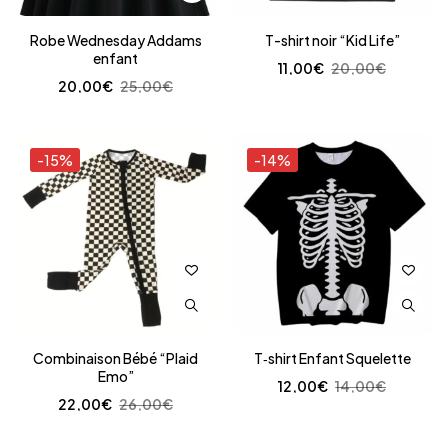
Robe Wednesday Addams
T-shirt noir “Kid Life”
enfant
11,00
€
20,00
€
20,00
€
25,00
€
-15%
-14%
Combinaison Bébé “Plaid
T‑shirt Enfant Squelette
Emo”
12,00
€
14,00
€
22,00
€
26,00
€