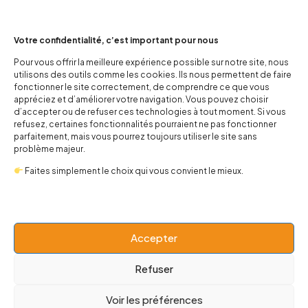
Votre confidentialité, c’est important pour nous
Pour vous offrir la meilleure expérience possible sur notre site, nous
utilisons des outils comme les cookies. Ils nous permettent de faire
Legging Five Finger Death
Sweat Alice Cooper Christmas
fonctionner le site correctement, de comprendre ce que vous
Punch
appréciez et d’améliorer votre navigation. Vous pouvez choisir
25,00
€
39,00
€
d’accepter ou de refuser ces technologies à tout moment. Si vous
7,00
€
18,00
€
refusez, certaines fonctionnalités pourraient ne pas fonctionner
parfaitement, mais vous pourrez toujours utiliser le site sans
problème majeur.
-69%
-33%
Faites simplement le choix qui vous convient le mieux.
Accepter
Refuser
Voir les préférences
Kawai Geisha Dress
Mini Sac à dos Dark Vador