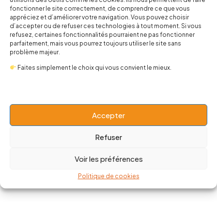
fonctionner le site correctement, de comprendre ce que vous
appréciez et d’améliorer votre navigation. Vous pouvez choisir
Mug Frida Kahlo
Tasse à bec sauce sriracha
d’accepter ou de refuser ces technologies à tout moment. Si vous
refusez, certaines fonctionnalités pourraient ne pas fonctionner
13,00
€
12,00
€
parfaitement, mais vous pourrez toujours utiliser le site sans
problème majeur.
Faites simplement le choix qui vous convient le mieux.
Accepter
Refuser
Voir les préférences
Mug Gremlins
Politique de cookies
13,00
€