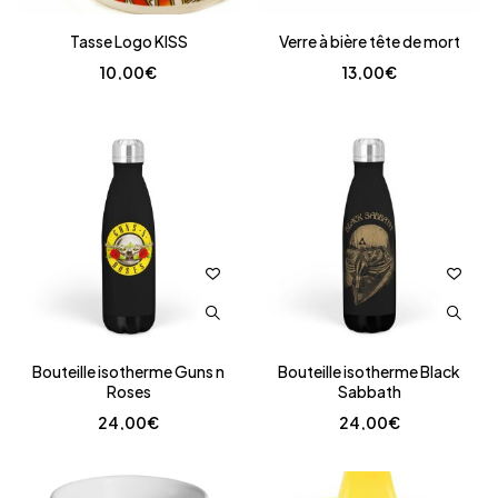
Tasse Logo KISS
Verre à bière tête de mort
10,00
€
13,00
€
Bouteille isotherme Guns n
Bouteille isotherme Black
Roses
Sabbath
24,00
€
24,00
€