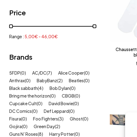
Grenouillères, pyjamas
(30)
Price
Mode Fille
(18)
Mode Garçon
(38)
Sweat, pulls, gilets
(6)
Range :
5,00
€
-
46,00
€
Tee-Shirts
(14)
Chaussett
Tétines
b
Brands
(11)
Idées cadeaux
(325)
5FDP
(0)
AC/DC
(7)
Alice Cooper
(0)
Kids
(209)
Anthrax
(0)
BabyBanz
(2)
Beatles
(0)
Maison
(51)
Black sabbath
(4)
Bob Dylan
(0)
Outlet
Bring me the horizon
(40)
(0)
CBGB
(0)
Cupcake Cult
(0)
David Bowie
(0)
Univers
(422)
DC Comics
(0)
Def Leppard
(0)
Fisura
(0)
Foo Fighters
(3)
Ghost
(0)
Gojira
(0)
Green Day
(2)
Guns N’ Roses
(8)
Harry Potter
(0)