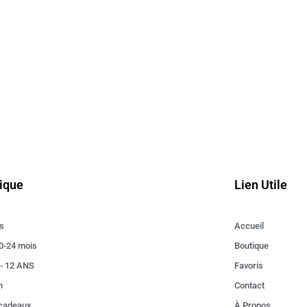
ique
Lien Utile
s
Accueil
0-24 mois
Boutique
 - 12 ANS
Favoris
n
Contact
 cadeaux
À Propos