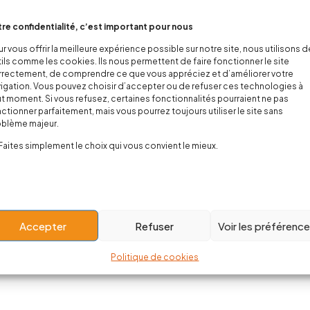
re confidentialité, c’est important pour nous
r vous offrir la meilleure expérience possible sur notre site, nous utilisons 
x tattoo enfant-
Manche faux tattoo enfant-Bob
Cac
ils comme les cookies. Ils nous permettent de faire fonctionner le site
Tribal
l’éponge
rectement, de comprendre ce que vous appréciez et d’améliorer votre
6,00
€
6,00
€
igation. Vous pouvez choisir d’accepter ou de refuser ces technologies à
t moment. Si vous refusez, certaines fonctionnalités pourraient ne pas
ctionner parfaitement, mais vous pourrez toujours utiliser le site sans
oblème majeur.
Showing 1–12 of 209 it
Faites simplement le choix qui vous convient le mieux.
Load More
Accepter
Refuser
Voir les préférenc
Politique de cookies