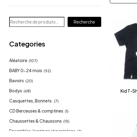
Recherche
Categories
Aléatoire
(107)
BABY 0-24 mois
(52)
Bavoirs
(20)
Bodys
Kid T-Sh
(68)
Casquettes, Bonnets
(7)
CD Berceuses & comptines
(1)
Chaussettes & Chaussons
(15)
Ensembles, leggings et pantalons
(9)