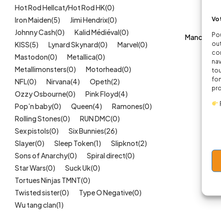
Hot Rod Hellcat/Hot Rod HK
(0)
Vot
Iron Maiden
(5)
Jimi Hendrix
(0)
Johnny Cash
(0)
Kalid Médiéval
(0)
Pou
Manche fau
out
KISS
(5)
Lynard Skynard
(0)
Marvel
(0)
cor
Mastodon
(0)
Metallica
(0)
nav
Metallimonsters
(0)
Motorhead
(0)
tou
fon
NFL
(0)
Nirvana
(4)
Opeth
(2)
pr
Ozzy Osbourne
(0)
Pink Floyd
(4)
Pop’n baby
(0)
Queen
(4)
Ramones
(0)
Rolling Stones
(0)
RUN DMC
(0)
Sex pistols
(0)
Six Bunnies
(26)
Slayer
(0)
Sleep Token
(1)
Slipknot
(2)
Sons of Anarchy
(0)
Spiral direct
(0)
Star Wars
(0)
Suck Uk
(0)
Tortues Ninjas TMNT
(0)
Twisted sister
(0)
Type O Negative
(0)
Wu tang clan
(1)