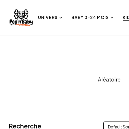
UNIVERS
BABY 0-24 MOIS
KI
et
Univers
Aléatoire
Recherche
Default So