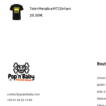
Tshirt Metallica M72 Enfant
20,00
€
Bout
Univer
BABY 
Kids 3
contact@popnbaby.com
Maiso
+33 01 64 62 14 89
Idées