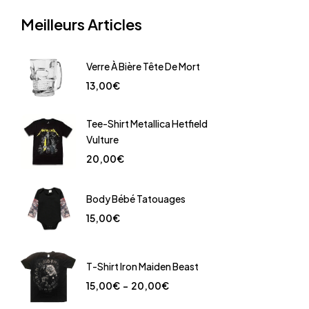
Meilleurs Articles
Verre À Bière Tête De Mort
13,00
€
Tee-Shirt Metallica Hetfield
Vulture
20,00
€
Body Bébé Tatouages
15,00
€
T-Shirt Iron Maiden Beast
15,00
€
–
20,00
€