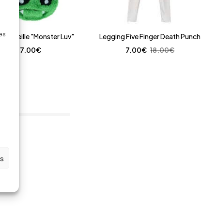
des
he Oreille "Monster Luv"
Legging Five Finger Death Punch
7,00
€
7,00
€
18,00
€
em(s)
es