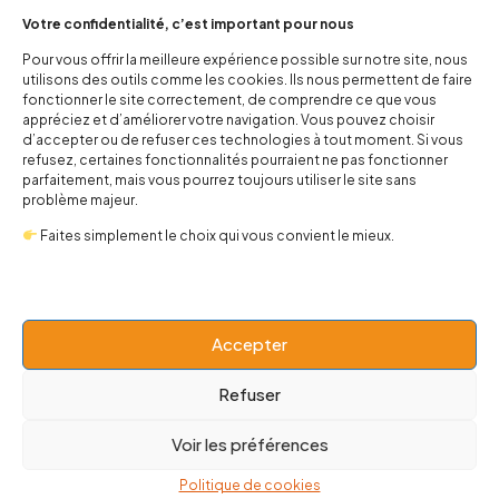
Votre confidentialité, c’est important pour nous
Pour vous offrir la meilleure expérience possible sur notre site, nous
utilisons des outils comme les cookies. Ils nous permettent de faire
Bonnet panda
Tasse Logo KISS
fonctionner le site correctement, de comprendre ce que vous
10,00
€
10,00
€
appréciez et d’améliorer votre navigation. Vous pouvez choisir
d’accepter ou de refuser ces technologies à tout moment. Si vous
refusez, certaines fonctionnalités pourraient ne pas fonctionner
parfaitement, mais vous pourrez toujours utiliser le site sans
problème majeur.
Faites simplement le choix qui vous convient le mieux.
Accepter
Refuser
Chaussettes Maman Fisura
Chaussettes Mom Fisura
Voir les préférences
10,00
€
10,00
€
Politique de cookies