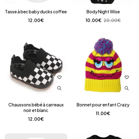
Tasse à bec baby ducks coffee
Body Night Wise
12,00
€
10,00
€
20,00
€
Chaussons bébé à carreaux
Bonnet pour enfant Crazy
noir et blanc
11,00
€
12,00
€