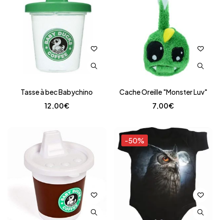
Tasse à bec Babychino
Cache Oreille "Monster Luv"
12,00
€
7,00
€
-50%