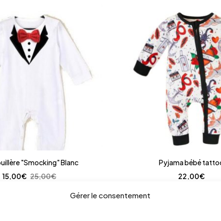
uillère "Smocking" Blanc
Pyjama bébé tatto
15,00
€
25,00
€
22,00
€
Gérer le consentement