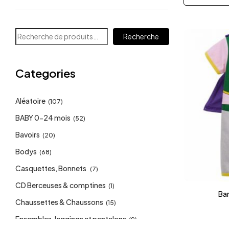
Recherche
Categories
Aléatoire
(107)
BABY 0-24 mois
(52)
Bavoirs
(20)
Bodys
(68)
Casquettes, Bonnets
(7)
CD Berceuses & comptines
(1)
Ba
Chaussettes & Chaussons
(15)
Ensembles, leggings et pantalons
(9)