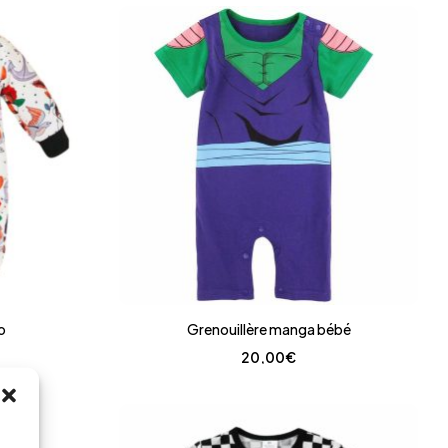
o
Grenouillère manga bébé
20,00
€