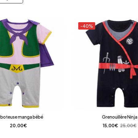
-40%
rboteuse manga bébé
Grenouillère Ninja
20,00
€
15,00
€
25,00
€