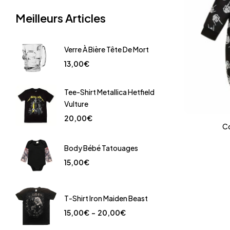
Meilleurs Articles
Verre À Bière Tête De Mort
13,00
€
Tee-Shirt Metallica Hetfield
Vulture
20,00
€
C
Body Bébé Tatouages
15,00
€
T-Shirt Iron Maiden Beast
15,00
€
–
20,00
€