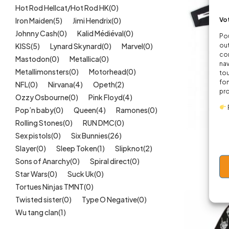
Hot Rod Hellcat/Hot Rod HK
(0)
Vot
Iron Maiden
(5)
Jimi Hendrix
(0)
Johnny Cash
(0)
Kalid Médiéval
(0)
Pou
out
KISS
(5)
Lynard Skynard
(0)
Marvel
(0)
cor
Mastodon
(0)
Metallica
(0)
nav
Metallimonsters
(0)
Motorhead
(0)
tou
fon
NFL
(0)
Nirvana
(4)
Opeth
(2)
pr
Ozzy Osbourne
(0)
Pink Floyd
(4)
Pop’n baby
(0)
Queen
(4)
Ramones
(0)
Rolling Stones
(0)
RUN DMC
(0)
Sex pistols
(0)
Six Bunnies
(26)
Comb
Slayer
(0)
Sleep Token
(1)
Slipknot
(2)
Sons of Anarchy
(0)
Spiral direct
(0)
Star Wars
(0)
Suck Uk
(0)
Tortues Ninjas TMNT
(0)
Twisted sister
(0)
Type O Negative
(0)
Wu tang clan
(1)