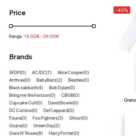
Grenouillères, pyjamas
(30)
-40%
Price
Mode Fille
(18)
Mode Garçon
(38)
Sweat, pulls, gilets
(6)
Range :
14,00
€
-
29,00
€
Tee-Shirts
(14)
Tétines
Brands
(11)
Idées cadeaux
(325)
5FDP
(0)
AC/DC
(7)
Alice Cooper
(0)
Kids
(209)
Anthrax
(0)
BabyBanz
(2)
Beatles
(0)
Maison
(51)
Black sabbath
(4)
Bob Dylan
(0)
Outlet
Bring me the horizon
(40)
(0)
CBGB
(0)
Greno
Cupcake Cult
(0)
David Bowie
(0)
Univers
(422)
DC Comics
(0)
Def Leppard
(0)
Fisura
(0)
Foo Fighters
(3)
Ghost
(0)
Gojira
(0)
Green Day
(2)
Guns N’ Roses
(8)
Harry Potter
(0)