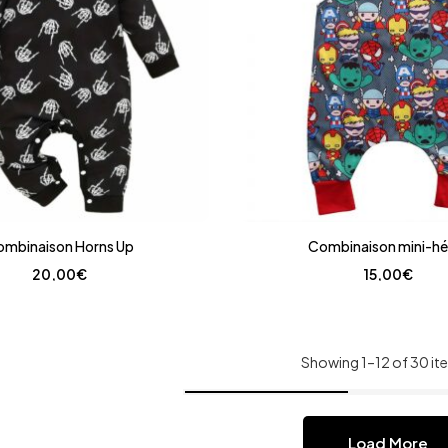
ombinaison Horns Up
Combinaison mini-hé
20,00
€
15,00
€
Showing 1–12 of 30 it
Load More