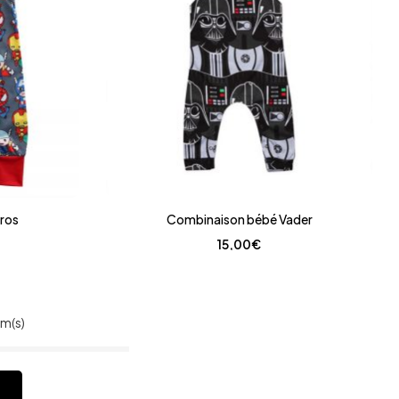
ros
Combinaison bébé Vader
15,00
€
em(s)