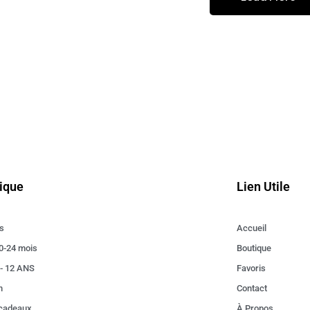
ique
Lien Utile
s
Accueil
0-24 mois
Boutique
 - 12 ANS
Favoris
n
Contact
 cadeaux
À Propos