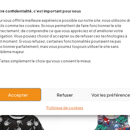
re confidentialité, c’est important pour nous
r vous offrir la meilleure expérience possible sur notre site, nous utilisons 
ils comme les cookies. Ils nous permettent de faire fonctionner le site
rectement, de comprendre ce que vous appréciez et d’améliorer votre
igation. Vous pouvez choisir d’accepter ou de refuser ces technologies à
t moment. Si vous refusez, certaines fonctionnalités pourraient ne pas
ctionner parfaitement, mais vous pourrez toujours utiliser le site sans
oblème majeur.
Faites simplement le choix qui vous convient le mieux.
inaison bébé squelette
Combinaison sleep'n play Mu
26,00
€
29,00
€
Accepter
Refuser
Voir les préférenc
Politique de cookies