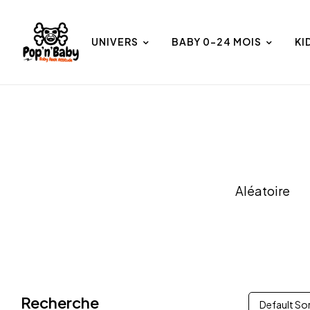
UNIVERS
BABY 0-24 MOIS
KI
et
Univers
Aléatoire
Recherche
Default So