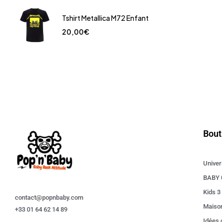
Tshirt Metallica M72 Enfant
20,00
€
Bout
Univer
BABY 
Kids 3
contact@popnbaby.com
Maiso
+33 01 64 62 14 89
Idées