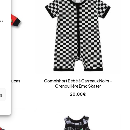
des
chas Lucas
Combishort Bébé à Carreaux Noirs –
Grenouillère Emo Skater
20,00
€
es