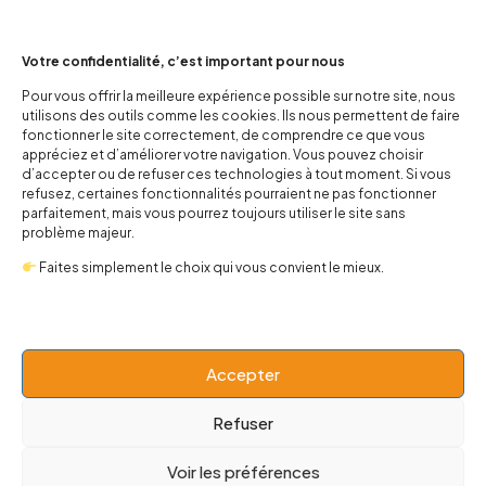
Votre confidentialité, c’est important pour nous
Pour vous offrir la meilleure expérience possible sur notre site, nous
Un bavoir pour mettre des étoiles dans sa vie, à défaut de
utilisons des outils comme les cookies. Ils nous permettent de faire
paillettes.
fonctionner le site correctement, de comprendre ce que vous
appréciez et d’améliorer votre navigation. Vous pouvez choisir
d’accepter ou de refuser ces technologies à tout moment. Si vous
refusez, certaines fonctionnalités pourraient ne pas fonctionner
parfaitement, mais vous pourrez toujours utiliser le site sans
problème majeur.
Faites simplement le choix qui vous convient le mieux.
Accepter
Refuser
Voir les préférences