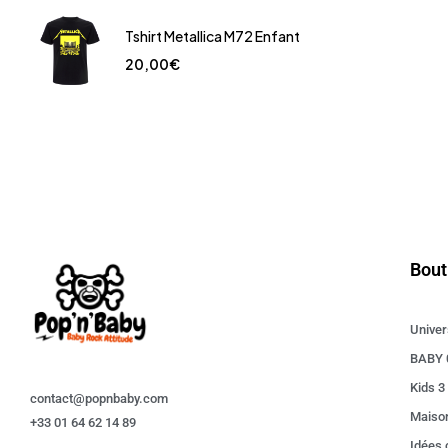
Tshirt Metallica M72 Enfant
20,00
€
Bout
Univer
BABY 
Kids 3
contact@popnbaby.com
Maiso
+33 01 64 62 14 89
Idées