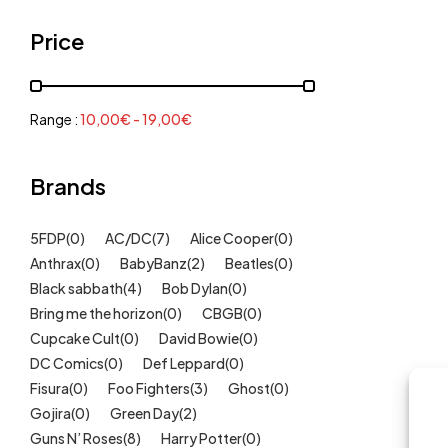
Grenouillères, pyjamas
(30)
Price
Mode Fille
(18)
Mode Garçon
(38)
Sweat, pulls, gilets
(6)
Range :
10,00
€
-
19,00
€
Tee-Shirts
(14)
Tétines
Brands
(11)
Idées cadeaux
(325)
5FDP
(0)
AC/DC
(7)
Alice Cooper
(0)
Kids
(209)
Anthrax
(0)
BabyBanz
(2)
Beatles
(0)
Maison
(51)
Black sabbath
(4)
Bob Dylan
(0)
Outlet
Bring me the horizon
(40)
(0)
CBGB
(0)
Cupcake Cult
(0)
David Bowie
(0)
Univers
(422)
DC Comics
(0)
Def Leppard
(0)
Fisura
(0)
Foo Fighters
(3)
Ghost
(0)
Gojira
(0)
Green Day
(2)
Guns N’ Roses
(8)
Harry Potter
(0)