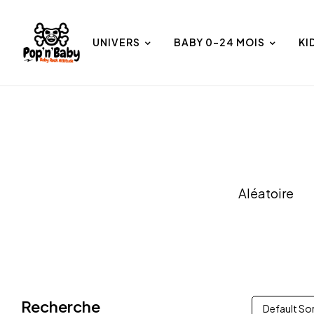
UNIVERS
BABY 0-24 MOIS
KI
et
Univers
Aléatoire
Recherche
Default So