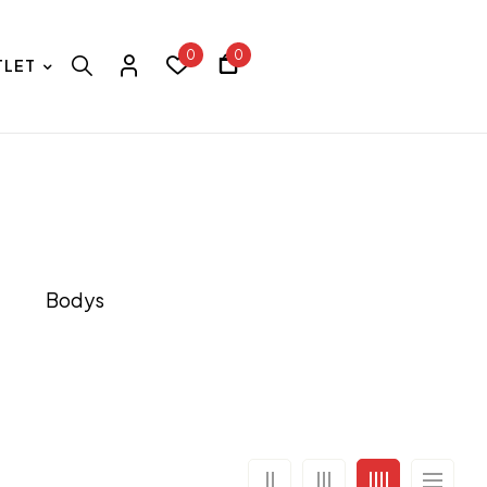
0
0
TLET
Bodys
Casquettes,
CD Be
Bonnets
com