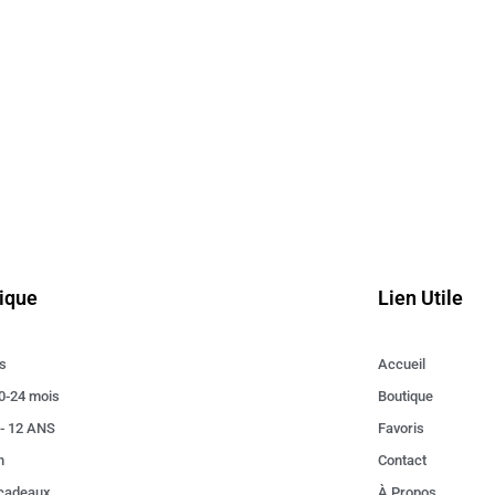
ique
Lien Utile
s
Accueil
0-24 mois
Boutique
 - 12 ANS
Favoris
n
Contact
 cadeaux
À Propos