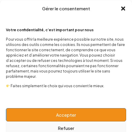
Gérer le consentement
Votre confidentialité, c’est important pour nous
Pour vous offrir la meilleure expérience possible sur notre site, nous
utilisons des outils comme les cookies. Ils nous permettent de faire
contact@popnbaby.com
fonctionner le site correctement, de comprendre ce que vous
appréciez et d’améliorer votre navigation. Vous pouvez choisir
+33 01 64 62 14 89
d’accepter ou de refuser ces technologies à tout moment. Si vous
refusez, certaines fonctionnalités pourraient ne pas fonctionner
Follow us
parfaitement, mais vous pourrez toujours utiliser le site sans
problème majeur.
Faites simplement le choix qui vous convient le mieux.
Boutique
Accepter
Univers
Refuser