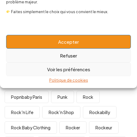
problème majeur.
Giveaway Popnbaby
Grossesse
Faites simplement le choix qui vous convient le mieux.
Halloween
Maman Rock'n Roll
Maman Rock N Roll
Maternage
Maternité
Accepter
Mauvaise Mère
Mere Indigne
Mode
Refuser
Mode Rock
Papa Rock'n'roll
Voir les préférences
Politique de cookies
Photo D'école
Photo Kitsch
Pop N Baby
Popnbaby Paris
Punk
Rock
Rock'n Life
Rock'n Shop
Rockabilly
Rock Baby Clothing
Rocker
Rockeur