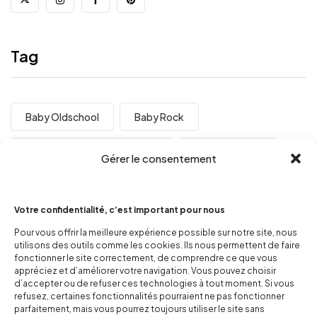
Tag
Baby Oldschool
Baby Rock
Baby Rockcadeau Naissance
Bébé Métalleux
Gérer le consentement
Bébé Rock
Cadeau De Noel Rock
Votre confidentialité, c’est important pour nous
Cadeau Décalé
Code Promo Pop N Baby
Pour vous offrir la meilleure expérience possible sur notre site, nous
utilisons des outils comme les cookies. Ils nous permettent de faire
Code Reduction Popnbaby
Concours Photo
fonctionner le site correctement, de comprendre ce que vous
appréciez et d’améliorer votre navigation. Vous pouvez choisir
d’accepter ou de refuser ces technologies à tout moment. Si vous
Concours Popnbaby
Fringues Rock Bébé
refusez, certaines fonctionnalités pourraient ne pas fonctionner
parfaitement, mais vous pourrez toujours utiliser le site sans