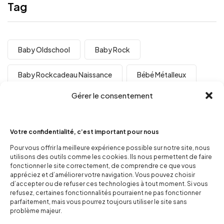
Tag
Baby Oldschool
Baby Rock
Baby Rockcadeau Naissance
Bébé Métalleux
Gérer le consentement
Bébé Rock
Cadeau De Noel Rock
Cadeau Décalé
Code Promo Pop N Baby
Votre confidentialité, c’est important pour nous
Pour vous offrir la meilleure expérience possible sur notre site, nous
Code Reduction Popnbaby
Concours Photo
utilisons des outils comme les cookies. Ils nous permettent de faire
fonctionner le site correctement, de comprendre ce que vous
Concours Popnbaby
Fringues Rock Bébé
appréciez et d’améliorer votre navigation. Vous pouvez choisir
d’accepter ou de refuser ces technologies à tout moment. Si vous
refusez, certaines fonctionnalités pourraient ne pas fonctionner
Giveaway Popnbaby
Grossesse
parfaitement, mais vous pourrez toujours utiliser le site sans
problème majeur.