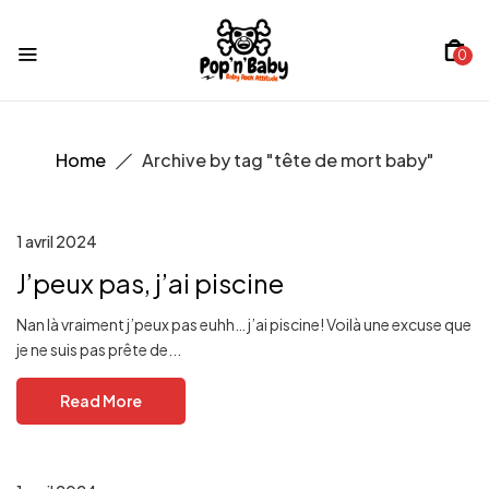
0
Home
Archive by tag "tête de mort baby"
1 avril 2024
J’peux pas, j’ai piscine
Nan là vraiment j’peux pas euhh… j’ai piscine! Voilà une excuse que
je ne suis pas prête de...
Read More