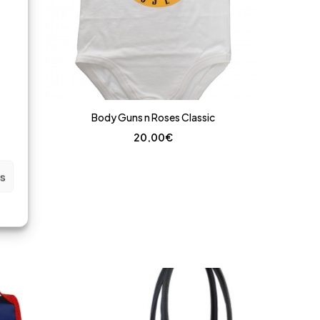
Body Guns n Roses Classic
20,00
€
es