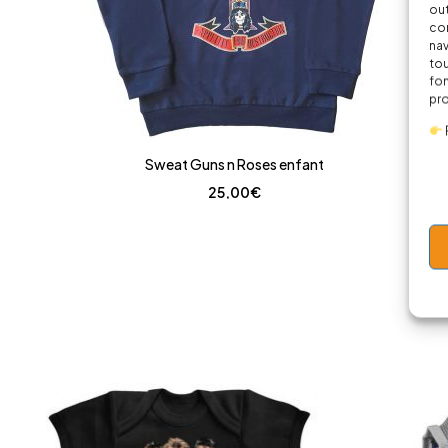
out
cor
nav
tou
fon
pr
Sweat Guns n Roses enfant
25,00
€