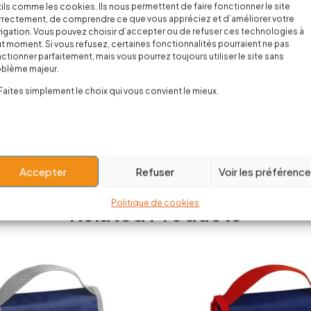
ils comme les cookies. Ils nous permettent de faire fonctionner le site
rectement, de comprendre ce que vous appréciez et d’améliorer votre
igation. Vous pouvez choisir d’accepter ou de refuser ces technologies à
t moment. Si vous refusez, certaines fonctionnalités pourraient ne pas
ctionner parfaitement, mais vous pourrez toujours utiliser le site sans
oblème majeur.
Faites simplement le choix qui vous convient le mieux.
Body Guns n Roses
20,00
€
Accepter
Refuser
Voir les préférenc
Politique de cookies
Related Products