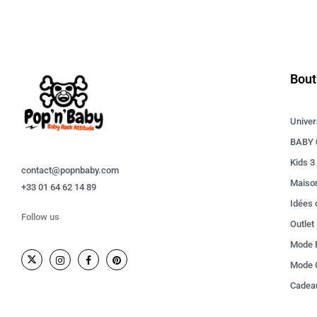
Bout
Univer
BABY 
Kids 3
contact@popnbaby.com
Maiso
+33 01 64 62 14 89
Idées
Follow us
Outlet
Mode F
Mode 
Cadeau