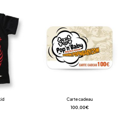
kid
Carte cadeau
100,00
€