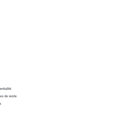
entialité
les de vente
s