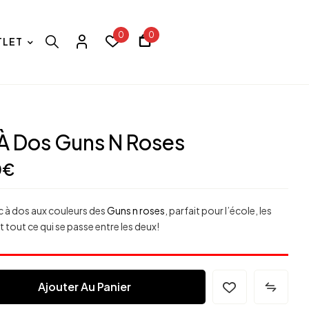
0
0
TLET
À Dos Guns N Roses
0
€
ac à dos aux couleurs des
Guns n roses
, parfait pour l’école, les
et tout ce qui se passe entre les deux!
Ajouter Au Panier