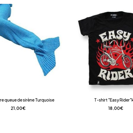
e queue de sirène Turquoise
T-shirt "Easy Rider"
21,00
€
18,00
€