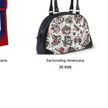
iants
Sac bowling-Americana
39,90
€