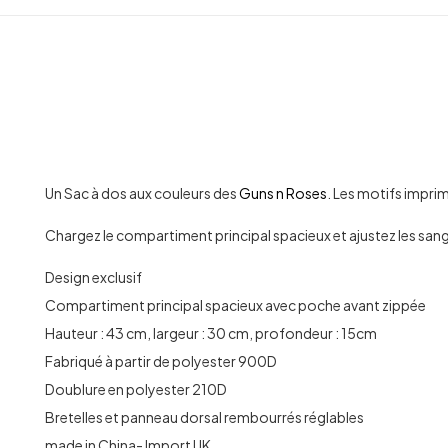
Un Sac à dos aux couleurs des
Guns n Roses
. Les motifs impri
Chargez le compartiment principal spacieux et ajustez les sang
Design exclusif
Compartiment principal spacieux avec poche avant zippée
Hauteur : 43 cm, largeur : 30 cm, profondeur : 15cm
Fabriqué à partir de polyester 900D
Doublure en polyester 210D
Bretelles et panneau dorsal rembourrés réglables
made in China- Import UK