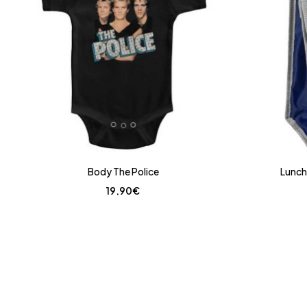
Body The Police
Lunch
19,90
€