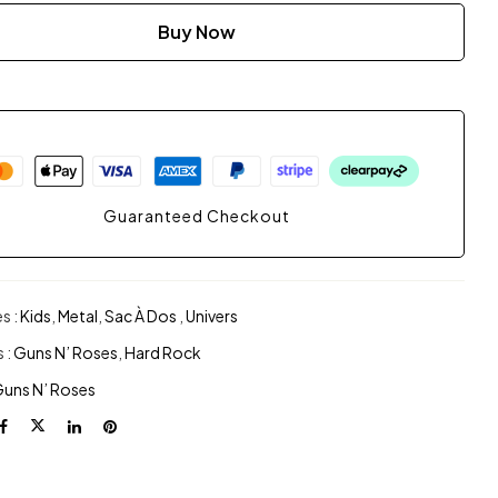
Buy Now
Guaranteed Checkout
s :
Kids
,
Metal
,
Sac À Dos
,
Univers
 :
Guns N’ Roses
,
Hard Rock
uns N’ Roses