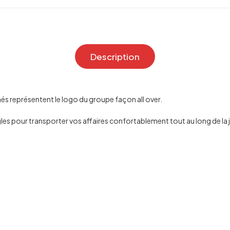
Description
més représentent le logo du groupe façon all over.
les pour transporter vos affaires confortablement tout au long de la 