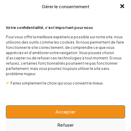
Gérer le consentement
Votre confidentialité, c’est important pour nous
Pour vous offrir la meilleure expérience possible sur notre site, nous
utilisons des outils comme les cookies. Ils nous permettent de faire
contact@popnbaby.com
fonctionner le site correctement, de comprendre ce que vous
+33 01 64 62 14 89
appréciez et d’améliorer votre navigation. Vous pouvez choisir
d’accepter ou de refuser ces technologies à tout moment. Si vous
refusez, certaines fonctionnalités pourraient ne pas fonctionner
Follow us
parfaitement, mais vous pourrez toujours utiliser le site sans
problème majeur.
Faites simplement le choix qui vous convient le mieux.
Boutique
Accepter
Univers
Refuser
BABY 0-24 mois