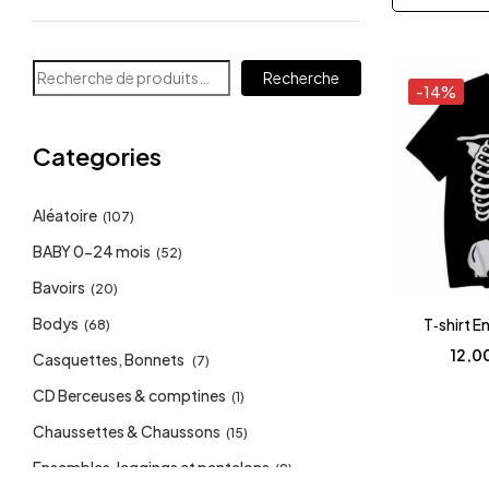
Recherche
-14%
Categories
Aléatoire
(107)
BABY 0-24 mois
(52)
Bavoirs
(20)
Bodys
T‑shirt E
(68)
12,0
Casquettes, Bonnets
(7)
CD Berceuses & comptines
(1)
Chaussettes & Chaussons
(15)
Ensembles, leggings et pantalons
(9)