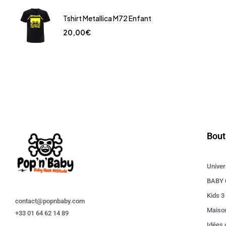
Tshirt Metallica M72 Enfant
20,00
€
Bout
Univer
BABY 
Kids 3
contact@popnbaby.com
Maiso
+33 01 64 62 14 89
Idées