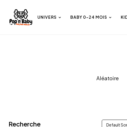
UNIVERS
BABY 0-24 MOIS
KI
et
Univers
Aléatoire
Recherche
Default So