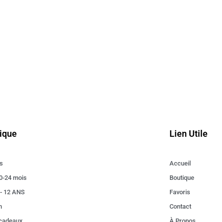
ique
Lien Utile
s
Accueil
0-24 mois
Boutique
 - 12 ANS
Favoris
n
Contact
 cadeaux
À Propos