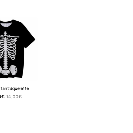
nfant Squelette
0
€
14,00
€