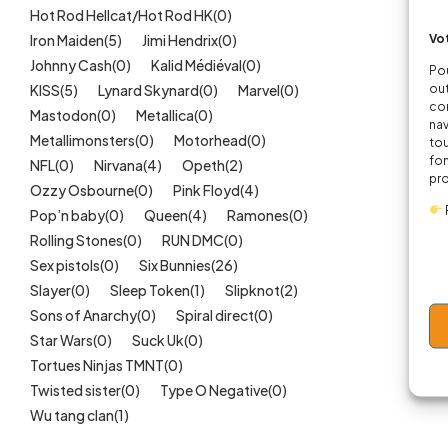
Hot Rod Hellcat/Hot Rod HK
(0)
Vot
Iron Maiden
(5)
Jimi Hendrix
(0)
Johnny Cash
(0)
Kalid Médiéval
(0)
Pou
out
KISS
(5)
Lynard Skynard
(0)
Marvel
(0)
cor
Mastodon
(0)
Metallica
(0)
nav
Metallimonsters
(0)
Motorhead
(0)
tou
fon
NFL
(0)
Nirvana
(4)
Opeth
(2)
pr
Ozzy Osbourne
(0)
Pink Floyd
(4)
Pop’n baby
(0)
Queen
(4)
Ramones
(0)
Rolling Stones
(0)
RUN DMC
(0)
Sex pistols
(0)
Six Bunnies
(26)
Slayer
(0)
Sleep Token
(1)
Slipknot
(2)
Sons of Anarchy
(0)
Spiral direct
(0)
Star Wars
(0)
Suck Uk
(0)
Tortues Ninjas TMNT
(0)
Twisted sister
(0)
Type O Negative
(0)
Wu tang clan
(1)