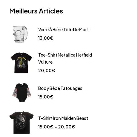
Meilleurs Articles
Verre À Bière Tête De Mort
13,00
€
Tee-Shirt Metallica Hetfield
Vulture
20,00
€
Body Bébé Tatouages
15,00
€
T-Shirt Iron Maiden Beast
15,00
€
–
20,00
€