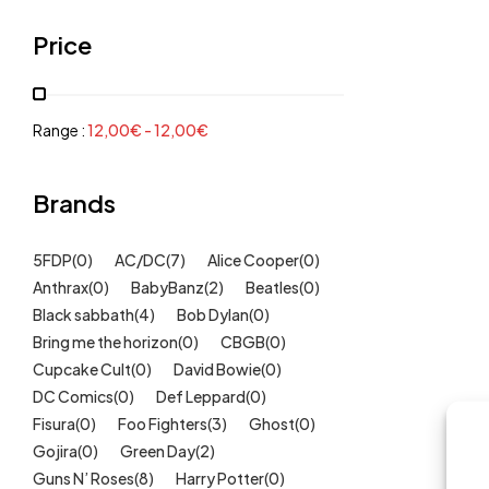
Grenouillères, pyjamas
(30)
Price
Mode Fille
(18)
Mode Garçon
(38)
Sweat, pulls, gilets
(6)
Range :
12,00
€
-
12,00
€
Tee-Shirts
(14)
Tétines
Brands
(11)
Idées cadeaux
(325)
5FDP
(0)
AC/DC
(7)
Alice Cooper
(0)
Kids
(209)
Anthrax
(0)
BabyBanz
(2)
Beatles
(0)
Maison
(51)
Black sabbath
(4)
Bob Dylan
(0)
Outlet
Bring me the horizon
(40)
(0)
CBGB
(0)
Cupcake Cult
(0)
David Bowie
(0)
Univers
(422)
DC Comics
(0)
Def Leppard
(0)
Fisura
(0)
Foo Fighters
(3)
Ghost
(0)
Gojira
(0)
Green Day
(2)
Guns N’ Roses
(8)
Harry Potter
(0)