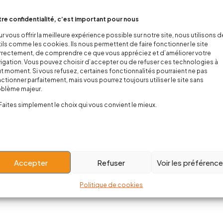
re confidentialité, c’est important pour nous
r vous offrir la meilleure expérience possible sur notre site, nous utilisons 
ils comme les cookies. Ils nous permettent de faire fonctionner le site
rectement, de comprendre ce que vous appréciez et d’améliorer votre
igation. Vous pouvez choisir d’accepter ou de refuser ces technologies à
t moment. Si vous refusez, certaines fonctionnalités pourraient ne pas
ctionner parfaitement, mais vous pourrez toujours utiliser le site sans
oblème majeur.
Faites simplement le choix qui vous convient le mieux.
Accepter
Refuser
Voir les préférenc
Politique de cookies