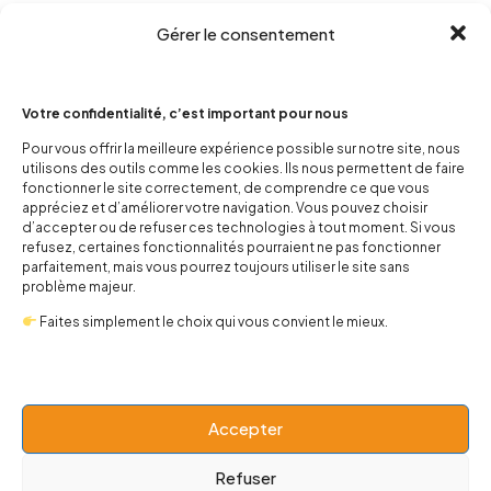
Gérer le consentement
Votre confidentialité, c’est important pour nous
Pour vous offrir la meilleure expérience possible sur notre site, nous
utilisons des outils comme les cookies. Ils nous permettent de faire
contact@popnbaby.com
fonctionner le site correctement, de comprendre ce que vous
appréciez et d’améliorer votre navigation. Vous pouvez choisir
+33 01 64 62 14 89
d’accepter ou de refuser ces technologies à tout moment. Si vous
refusez, certaines fonctionnalités pourraient ne pas fonctionner
Follow us
parfaitement, mais vous pourrez toujours utiliser le site sans
problème majeur.
Faites simplement le choix qui vous convient le mieux.
Boutique
Accepter
Univers
Refuser