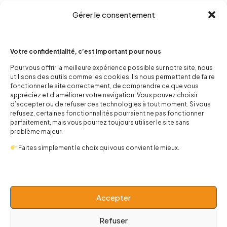
Gérer le consentement
Votre confidentialité, c’est important pour nous
Pour vous offrir la meilleure expérience possible sur notre site, nous
utilisons des outils comme les cookies. Ils nous permettent de faire
contact@popnbaby.com
fonctionner le site correctement, de comprendre ce que vous
appréciez et d’améliorer votre navigation. Vous pouvez choisir
+33 01 64 62 14 89
d’accepter ou de refuser ces technologies à tout moment. Si vous
refusez, certaines fonctionnalités pourraient ne pas fonctionner
Follow us
parfaitement, mais vous pourrez toujours utiliser le site sans
problème majeur.
Faites simplement le choix qui vous convient le mieux.
Boutique
Accepter
Univers
Refuser