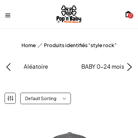
0
Home
Produits identifiés “style rock”
Aléatoire
BABY 0-24 mois
Default Sorting