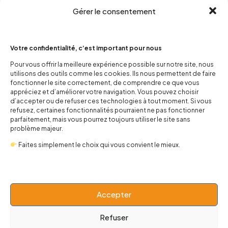
Gérer le consentement
Votre confidentialité, c’est important pour nous
Pour vous offrir la meilleure expérience possible sur notre site, nous
utilisons des outils comme les cookies. Ils nous permettent de faire
contact@popnbaby.com
fonctionner le site correctement, de comprendre ce que vous
+33 01 64 62 14 89
appréciez et d’améliorer votre navigation. Vous pouvez choisir
d’accepter ou de refuser ces technologies à tout moment. Si vous
refusez, certaines fonctionnalités pourraient ne pas fonctionner
Follow us
parfaitement, mais vous pourrez toujours utiliser le site sans
problème majeur.
Faites simplement le choix qui vous convient le mieux.
Boutique
Accepter
Univers
Refuser
BABY 0-24 mois