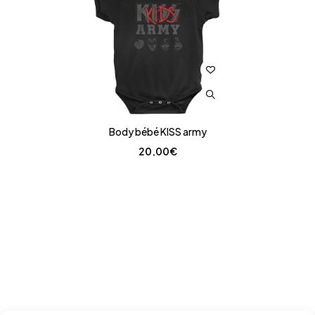
Body bébé KISS army
20,00
€