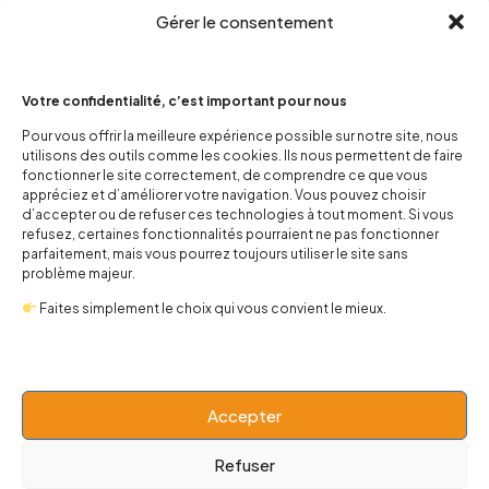
Gérer le consentement
Votre confidentialité, c’est important pour nous
Pour vous offrir la meilleure expérience possible sur notre site, nous
utilisons des outils comme les cookies. Ils nous permettent de faire
contact@popnbaby.com
fonctionner le site correctement, de comprendre ce que vous
+33 01 64 62 14 89
appréciez et d’améliorer votre navigation. Vous pouvez choisir
d’accepter ou de refuser ces technologies à tout moment. Si vous
refusez, certaines fonctionnalités pourraient ne pas fonctionner
Follow us
parfaitement, mais vous pourrez toujours utiliser le site sans
problème majeur.
Faites simplement le choix qui vous convient le mieux.
Boutique
Accepter
Univers
Refuser
BABY 0-24 mois