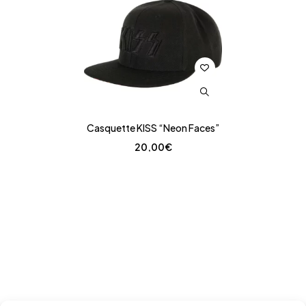
Casquette KISS “Neon Faces”
20,00
€