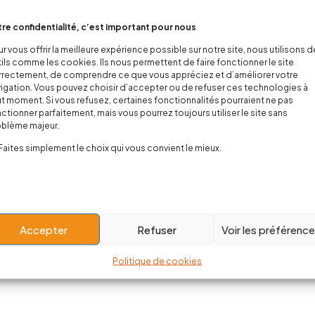
re confidentialité, c’est important pour nous
r vous offrir la meilleure expérience possible sur notre site, nous utilisons 
ils comme les cookies. Ils nous permettent de faire fonctionner le site
rectement, de comprendre ce que vous appréciez et d’améliorer votre
igation. Vous pouvez choisir d’accepter ou de refuser ces technologies à
t moment. Si vous refusez, certaines fonctionnalités pourraient ne pas
ctionner parfaitement, mais vous pourrez toujours utiliser le site sans
oblème majeur.
Faites simplement le choix qui vous convient le mieux.
Accepter
Refuser
Voir les préférenc
Politique de cookies