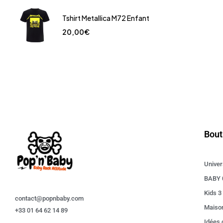
Tshirt Metallica M72 Enfant
20,00
€
Bout
Univer
BABY 
Kids 3
contact@popnbaby.com
Maiso
+33 01 64 62 14 89
Idées