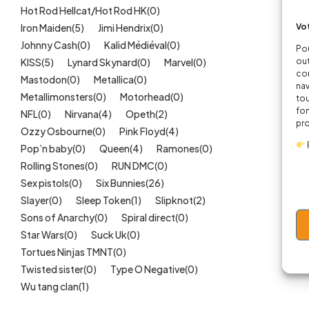
Hot Rod Hellcat/Hot Rod HK
(0)
Vot
Iron Maiden
(5)
Jimi Hendrix
(0)
Johnny Cash
(0)
Kalid Médiéval
(0)
Pou
out
KISS
(5)
Lynard Skynard
(0)
Marvel
(0)
cor
Mastodon
(0)
Metallica
(0)
nav
Metallimonsters
(0)
Motorhead
(0)
tou
fon
NFL
(0)
Nirvana
(4)
Opeth
(2)
pr
Ozzy Osbourne
(0)
Pink Floyd
(4)
Pop’n baby
(0)
Queen
(4)
Ramones
(0)
Rolling Stones
(0)
RUN DMC
(0)
Sex pistols
(0)
Six Bunnies
(26)
Slayer
(0)
Sleep Token
(1)
Slipknot
(2)
Sons of Anarchy
(0)
Spiral direct
(0)
Star Wars
(0)
Suck Uk
(0)
Tortues Ninjas TMNT
(0)
Twisted sister
(0)
Type O Negative
(0)
Wu tang clan
(1)