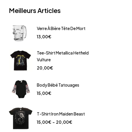
Meilleurs Articles
Verre À Bière Tête De Mort
13,00
€
Tee-Shirt Metallica Hetfield
Vulture
20,00
€
Body Bébé Tatouages
15,00
€
T-Shirt Iron Maiden Beast
15,00
€
–
20,00
€