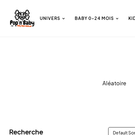
UNIVERS
BABY 0-24 MOIS
KI
et
Univers
Aléatoire
Recherche
Default So