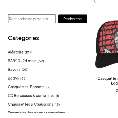
Recherche
Categories
Aléatoire
(107)
BABY 0-24 mois
(52)
Bavoirs
(20)
Bodys
Casquette I
(68)
Log
Casquettes, Bonnets
(7)
2
CD Berceuses & comptines
(1)
Chaussettes & Chaussons
(15)
Ensembles, leggings et pantalons
(9)