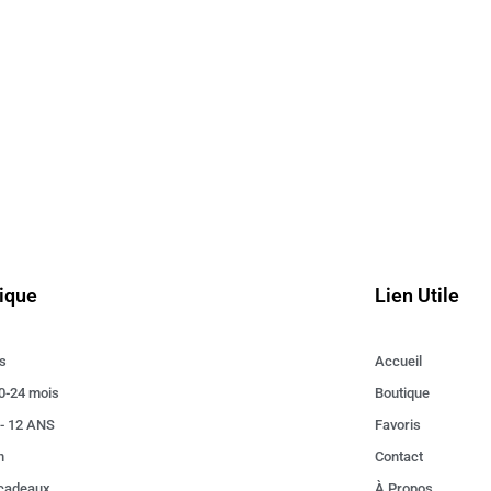
ique
Lien Utile
s
Accueil
0-24 mois
Boutique
 - 12 ANS
Favoris
n
Contact
 cadeaux
À Propos