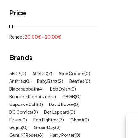
Grenouillères, pyjamas
(30)
Price
Mode Fille
(18)
Mode Garçon
(38)
Sweat, pulls, gilets
(6)
Range :
20,00
€
-
20,00
€
Tee-Shirts
(14)
Tétines
Brands
(11)
Idées cadeaux
(325)
5FDP
(0)
AC/DC
(7)
Alice Cooper
(0)
Kids
(209)
Anthrax
(0)
BabyBanz
(2)
Beatles
(0)
Maison
(51)
Black sabbath
(4)
Bob Dylan
(0)
Outlet
Bring me the horizon
(40)
(0)
CBGB
(0)
Cupcake Cult
(0)
David Bowie
(0)
Univers
(422)
DC Comics
(0)
Def Leppard
(0)
Fisura
(0)
Foo Fighters
(3)
Ghost
(0)
Gojira
(0)
Green Day
(2)
Guns N’ Roses
(8)
Harry Potter
(0)