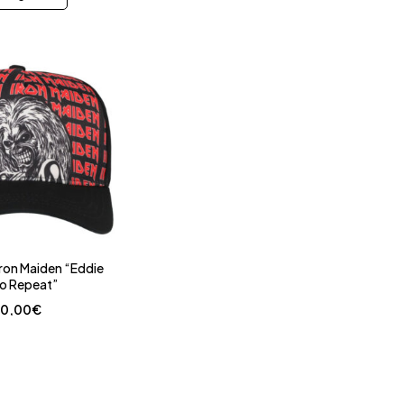
ron Maiden “Eddie
o Repeat”
0,00
€