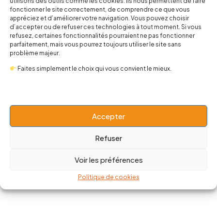
utilisons des outils comme les cookies. Ils nous permettent de faire
fonctionner le site correctement, de comprendre ce que vous
appréciez et d’améliorer votre navigation. Vous pouvez choisir
d’accepter ou de refuser ces technologies à tout moment. Si vous
refusez, certaines fonctionnalités pourraient ne pas fonctionner
parfaitement, mais vous pourrez toujours utiliser le site sans
problème majeur.
Tshirt Def Leppard Trunks
Faites simplement le choix qui vous convient le mieux.
20,00
€
35,00
€
Accepter
Choix des options
Refuser
Voir les préférences
Parce que Def Leppard est au moins un incontournable que
Politique de cookies
toute graine de Hard rockeur.euse devrait posseder.