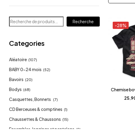
Recherche
-28%
Categories
Aléatoire
(107)
BABY 0-24 mois
(52)
Bavoirs
(20)
Bodys
Chemise bo
(68)
25,9
Casquettes, Bonnets
(7)
CD Berceuses & comptines
(1)
Chaussettes & Chaussons
(15)
Ensembles, leggings et pantalons
(9)