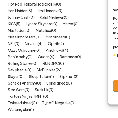
Hot Rod Hellcat/Hot Rod HK
(0)
Vot
Iron Maiden
(5)
Jimi Hendrix
(0)
Johnny Cash
(0)
Kalid Médiéval
(0)
Pou
out
KISS
(5)
Lynard Skynard
(0)
Marvel
(0)
cor
Mastodon
(0)
Metallica
(0)
nav
Metallimonsters
(0)
Motorhead
(0)
tou
fon
NFL
(0)
Nirvana
(4)
Opeth
(2)
pr
Ozzy Osbourne
(0)
Pink Floyd
(4)
Pop’n baby
(0)
Queen
(4)
Ramones
(0)
Rolling Stones
(0)
RUN DMC
(0)
Sex pistols
(0)
Six Bunnies
(26)
Slayer
(0)
Sleep Token
(1)
Slipknot
(2)
Sons of Anarchy
(0)
Spiral direct
(0)
Star Wars
(0)
Suck Uk
(0)
Tortues Ninjas TMNT
(0)
Twisted sister
(0)
Type O Negative
(0)
Wu tang clan
(1)