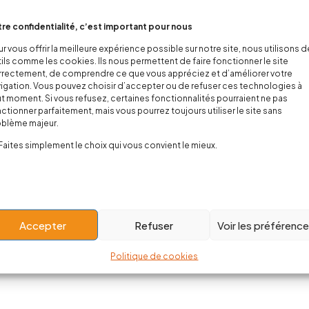
re confidentialité, c’est important pour nous
r vous offrir la meilleure expérience possible sur notre site, nous utilisons 
ils comme les cookies. Ils nous permettent de faire fonctionner le site
rectement, de comprendre ce que vous appréciez et d’améliorer votre
igation. Vous pouvez choisir d’accepter ou de refuser ces technologies à
t moment. Si vous refusez, certaines fonctionnalités pourraient ne pas
ctionner parfaitement, mais vous pourrez toujours utiliser le site sans
oblème majeur.
Faites simplement le choix qui vous convient le mieux.
Accepter
Refuser
Voir les préférenc
Politique de cookies