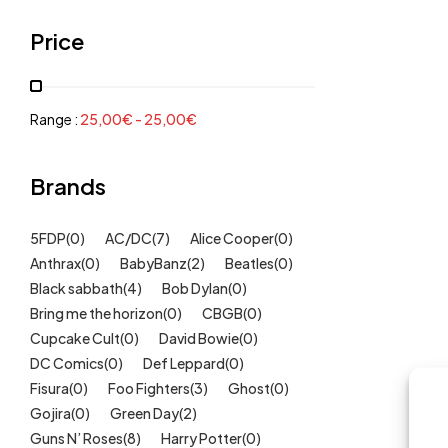
Grenouillères, pyjamas
(30)
Price
Mode Fille
(18)
Mode Garçon
(38)
Sweat, pulls, gilets
(6)
Range :
25,00
€
-
25,00
€
Tee-Shirts
(14)
Tétines
Brands
(11)
Idées cadeaux
(325)
5FDP
(0)
AC/DC
(7)
Alice Cooper
(0)
Kids
(209)
Anthrax
(0)
BabyBanz
(2)
Beatles
(0)
Maison
(51)
Black sabbath
(4)
Bob Dylan
(0)
Outlet
Bring me the horizon
(40)
(0)
CBGB
(0)
Cupcake Cult
(0)
David Bowie
(0)
Univers
(422)
DC Comics
(0)
Def Leppard
(0)
Fisura
(0)
Foo Fighters
(3)
Ghost
(0)
Gojira
(0)
Green Day
(2)
Guns N’ Roses
(8)
Harry Potter
(0)