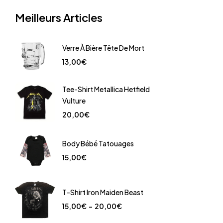
Meilleurs Articles
Verre À Bière Tête De Mort
13,00
€
Tee-Shirt Metallica Hetfield
Vulture
20,00
€
Body Bébé Tatouages
15,00
€
T-Shirt Iron Maiden Beast
15,00
€
–
20,00
€