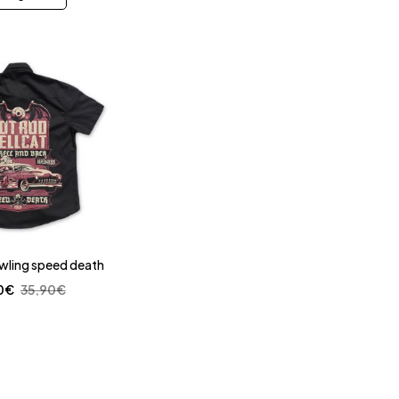
wling speed death
0
€
35,90
€