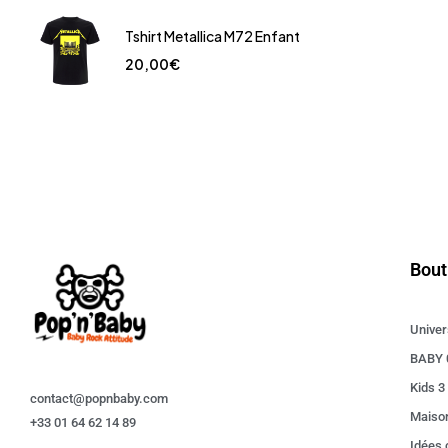
Tshirt Metallica M72 Enfant
20,00
€
Bout
Univer
BABY 
Kids 3
contact@popnbaby.com
Maiso
+33 01 64 62 14 89
Idées