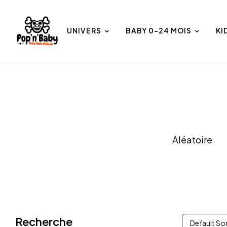
UNIVERS
BABY 0-24 MOIS
KI
et
Univers
Aléatoire
Recherche
Default So