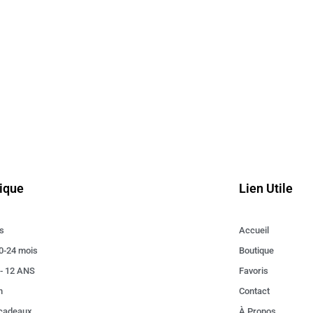
ique
Lien Utile
s
Accueil
0-24 mois
Boutique
 - 12 ANS
Favoris
n
Contact
 cadeaux
À Propos