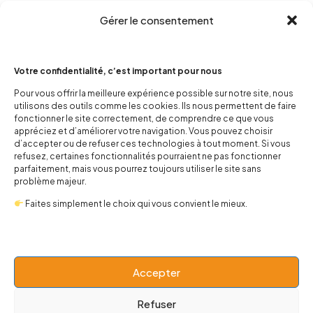
Gérer le consentement
Votre confidentialité, c’est important pour nous
Pour vous offrir la meilleure expérience possible sur notre site, nous
utilisons des outils comme les cookies. Ils nous permettent de faire
contact@popnbaby.com
fonctionner le site correctement, de comprendre ce que vous
appréciez et d’améliorer votre navigation. Vous pouvez choisir
+33 01 64 62 14 89
d’accepter ou de refuser ces technologies à tout moment. Si vous
refusez, certaines fonctionnalités pourraient ne pas fonctionner
Follow us
parfaitement, mais vous pourrez toujours utiliser le site sans
problème majeur.
Faites simplement le choix qui vous convient le mieux.
Boutique
Accepter
Univers
Refuser