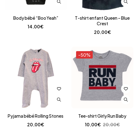
Body bébé “Boo Yeah”
T-shirt enfant Queen – Blue
Crest
14,00
€
20,00
€
-50%
Pyjama bébé Rolling Stones
Tee-shirt Girly Run Baby
20,00
€
10,00
€
20,00
€