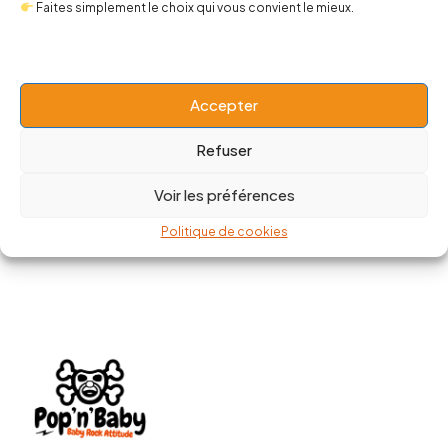
Faites simplement le choix qui vous convient le mieux.
Body bébé KISS army
Accepter
20,00
€
Refuser
Voir les préférences
Politique de cookies