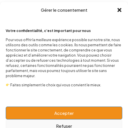
Gérer le consentement
Votre confidentialité, c’est important pour nous
Pour vous offrir la meilleure expérience possible sur notre site, nous
utilisons des outils comme les cookies. Ils nous permettent de faire
fonctionner le site correctement, de comprendre ce que vous
contact@popnbaby.com
appréciez et d’améliorer votre navigation. Vous pouvez choisir
+33 01 64 62 14 89
d’accepter ou de refuser ces technologies à tout moment. Si vous
refusez, certaines fonctionnalités pourraient ne pas fonctionner
Follow us
parfaitement, mais vous pourrez toujours utiliser le site sans
problème majeur.
Faites simplement le choix qui vous convient le mieux.
Boutique
Accepter
Refuser
Univers