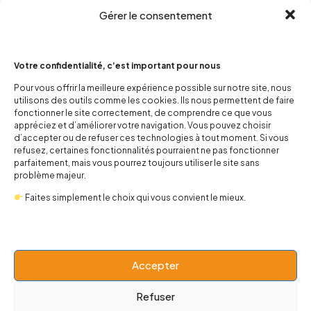
Gérer le consentement
Votre confidentialité, c’est important pour nous
Pour vous offrir la meilleure expérience possible sur notre site, nous
utilisons des outils comme les cookies. Ils nous permettent de faire
contact@popnbaby.com
fonctionner le site correctement, de comprendre ce que vous
+33 01 64 62 14 89
appréciez et d’améliorer votre navigation. Vous pouvez choisir
d’accepter ou de refuser ces technologies à tout moment. Si vous
refusez, certaines fonctionnalités pourraient ne pas fonctionner
Follow us
parfaitement, mais vous pourrez toujours utiliser le site sans
problème majeur.
Faites simplement le choix qui vous convient le mieux.
Boutique
Accepter
Univers
Refuser
BABY 0-24 mois