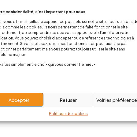
re confidentialité, c’est important pour nous
r vous offrir la meilleure expérience possible sur notre site, nous utilisons 
ils comme les cookies. Ils nous permettent de faire fonctionner le site
rectement, de comprendre ce que vous appréciez et d’améliorer votre
igation. Vous pouvez choisir d’accepter ou de refuser ces technologies à
t moment. Si vous refusez, certaines fonctionnalités pourraient ne pas
ctionner parfaitement, mais vous pourrez toujours utiliser le site sans
oblème majeur.
Faites simplement le choix qui vous convient le mieux.
Accepter
Refuser
Voir les préférenc
Politique de cookies