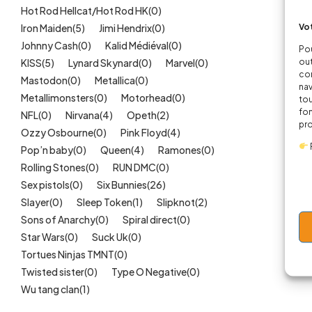
Hot Rod Hellcat/Hot Rod HK
(0)
Vot
Iron Maiden
(5)
Jimi Hendrix
(0)
Johnny Cash
(0)
Kalid Médiéval
(0)
Pou
out
KISS
(5)
Lynard Skynard
(0)
Marvel
(0)
cor
Mastodon
(0)
Metallica
(0)
nav
Metallimonsters
(0)
Motorhead
(0)
tou
fon
NFL
(0)
Nirvana
(4)
Opeth
(2)
pr
Ozzy Osbourne
(0)
Pink Floyd
(4)
Pop’n baby
(0)
Queen
(4)
Ramones
(0)
Rolling Stones
(0)
RUN DMC
(0)
Sex pistols
(0)
Six Bunnies
(26)
Slayer
(0)
Sleep Token
(1)
Slipknot
(2)
Sons of Anarchy
(0)
Spiral direct
(0)
Star Wars
(0)
Suck Uk
(0)
Tortues Ninjas TMNT
(0)
Twisted sister
(0)
Type O Negative
(0)
Wu tang clan
(1)