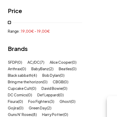
Grenouillères, pyjamas
(30)
Price
Mode Fille
(18)
Mode Garçon
(38)
Sweat, pulls, gilets
(6)
Range :
19,00
€
-
19,00
€
Tee-Shirts
(14)
Tétines
Brands
(11)
Idées cadeaux
(325)
5FDP
(0)
AC/DC
(7)
Alice Cooper
(0)
Kids
(209)
Anthrax
(0)
BabyBanz
(2)
Beatles
(0)
Maison
(51)
Black sabbath
(4)
Bob Dylan
(0)
Outlet
Bring me the horizon
(40)
(0)
CBGB
(0)
Cupcake Cult
(0)
David Bowie
(0)
Univers
(422)
DC Comics
(0)
Def Leppard
(0)
Fisura
(0)
Foo Fighters
(3)
Ghost
(0)
Gojira
(0)
Green Day
(2)
Guns N’ Roses
(8)
Harry Potter
(0)