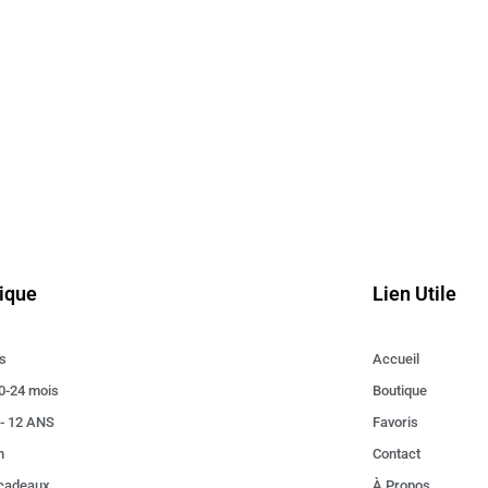
ique
Lien Utile
s
Accueil
0-24 mois
Boutique
 - 12 ANS
Favoris
n
Contact
 cadeaux
À Propos