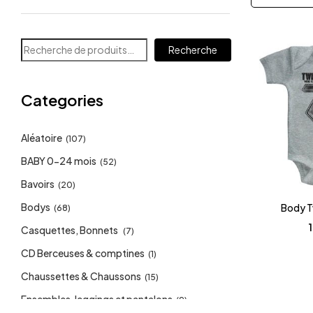
Recherche
Categories
Aléatoire
(107)
BABY 0-24 mois
(52)
Bavoirs
(20)
Bodys
Body T
(68)
Casquettes, Bonnets
(7)
CD Berceuses & comptines
(1)
Chaussettes & Chaussons
(15)
Ensembles, leggings et pantalons
(9)