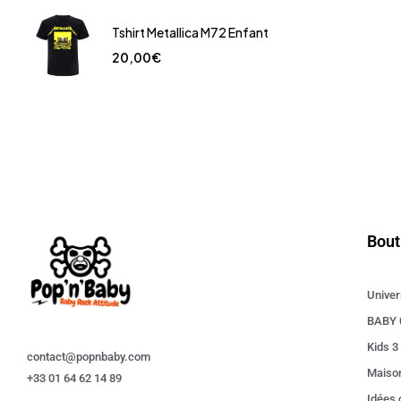
Tshirt Metallica M72 Enfant
20,00
€
Bout
Univer
BABY 
Kids 3
contact@popnbaby.com
Maiso
+33 01 64 62 14 89
Idées