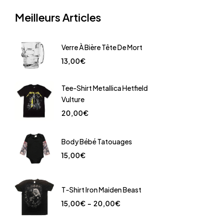
Meilleurs Articles
Verre À Bière Tête De Mort
13,00
€
Tee-Shirt Metallica Hetfield
Vulture
20,00
€
Body Bébé Tatouages
15,00
€
T-Shirt Iron Maiden Beast
15,00
€
–
20,00
€