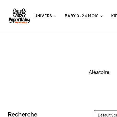
UNIVERS
BABY 0-24 MOIS
KI
et
Univers
Aléatoire
Recherche
Default So