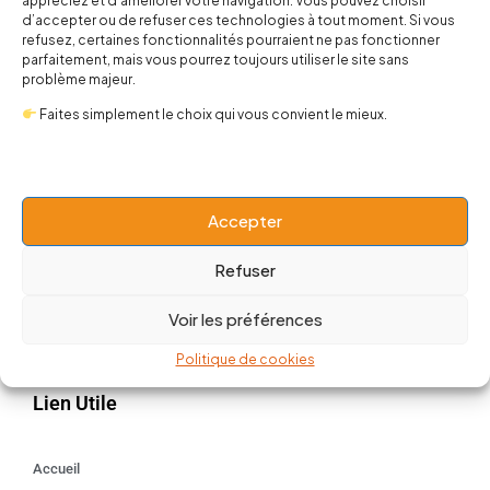
appréciez et d’améliorer votre navigation. Vous pouvez choisir
d’accepter ou de refuser ces technologies à tout moment. Si vous
refusez, certaines fonctionnalités pourraient ne pas fonctionner
Univers
parfaitement, mais vous pourrez toujours utiliser le site sans
problème majeur.
BABY 0-24 mois
Faites simplement le choix qui vous convient le mieux.
Kids 3 - 12 ANS
Maison
Idées cadeaux
Outlet
Accepter
Mode Fille
Refuser
Mode Garçon
Cadeaux à - de 15 euros
Voir les préférences
Politique de cookies
Lien Utile
Accueil