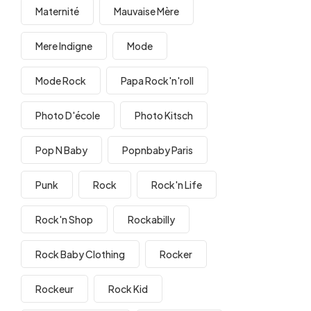
Maternité
Mauvaise Mère
Mere Indigne
Mode
Mode Rock
Papa Rock'n'roll
Photo D'école
Photo Kitsch
Pop N Baby
Popnbaby Paris
Punk
Rock
Rock'n Life
Rock'n Shop
Rockabilly
Rock Baby Clothing
Rocker
Rockeur
Rock Kid