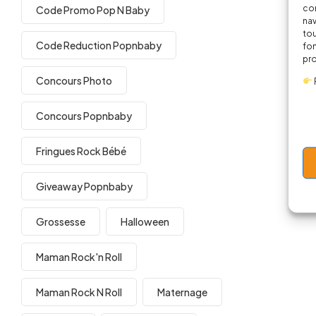
cor
Code Promo Pop N Baby
nav
tou
Code Reduction Popnbaby
fon
pr
Concours Photo
Concours Popnbaby
Fringues Rock Bébé
Giveaway Popnbaby
Grossesse
Halloween
Maman Rock'n Roll
Maman Rock N Roll
Maternage