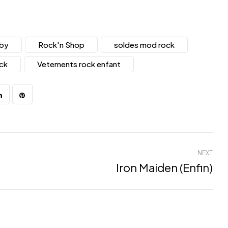
aby
Rock'n Shop
soldes mod rock
ck
Vetements rock enfant
NEXT
Iron Maiden (enfin)