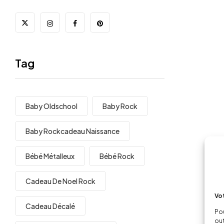
Tag
Baby Oldschool
Baby Rock
Baby Rockcadeau Naissance
Bébé Métalleux
Bébé Rock
Cadeau De Noel Rock
Vot
Cadeau Décalé
Pou
out