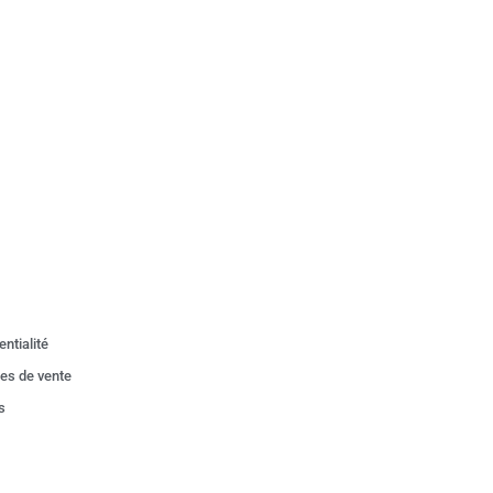
entialité
les de vente
s