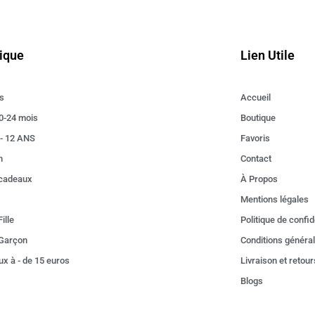
ique
Lien Utile
s
Accueil
0-24 mois
Boutique
 - 12 ANS
Favoris
n
Contact
 cadeaux
À Propos
Mentions légales
ille
Politique de confid
Garçon
Conditions généra
x à - de 15 euros
Livraison et retour
Blogs