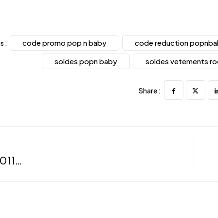
code promo pop n baby
code reduction popnb
s :
soldes popn baby
soldes vetements ro
Share :
011…