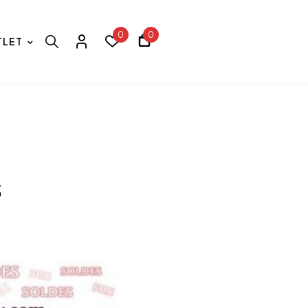
0
0
TLET
s