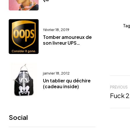
Tag
février 18, 2019
Tomber amoureux de
son livreur UPS…
janvier 18, 2012
Un tablier qu déchire
(cadeau inside)
PREVIOUS
Fuck 2
Social