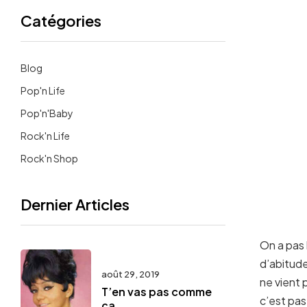
Catégories
Blog
Pop'n Life
Pop'n'Baby
Rock'n Life
Rock'n Shop
Dernier Articles
On a pas 
d’abitude
août 29, 2019
ne vient 
T’en vas pas comme
c’est pas
ça