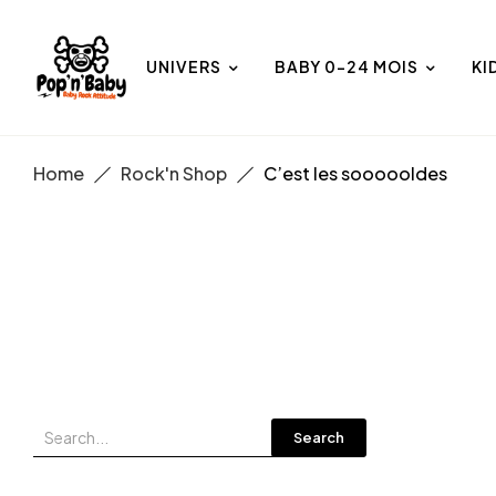
UNIVERS
BABY 0-24 MOIS
KI
Home
Rock'n Shop
C’est les soooooldes
Search