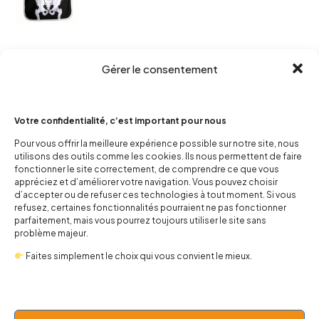
Gérer le consentement
Social
Votre confidentialité, c’est important pour nous
Pour vous offrir la meilleure expérience possible sur notre site, nous
utilisons des outils comme les cookies. Ils nous permettent de faire
fonctionner le site correctement, de comprendre ce que vous
appréciez et d’améliorer votre navigation. Vous pouvez choisir
Tag
d’accepter ou de refuser ces technologies à tout moment. Si vous
refusez, certaines fonctionnalités pourraient ne pas fonctionner
parfaitement, mais vous pourrez toujours utiliser le site sans
problème majeur.
Baby Oldschool
Baby Rock
Faites simplement le choix qui vous convient le mieux.
Baby Rockcadeau Naissance
Bébé Métalleux