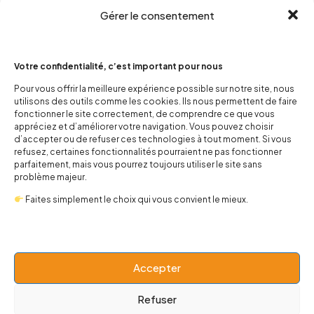
Gérer le consentement
Votre confidentialité, c’est important pour nous
Pour vous offrir la meilleure expérience possible sur notre site, nous
utilisons des outils comme les cookies. Ils nous permettent de faire
contact@popnbaby.com
fonctionner le site correctement, de comprendre ce que vous
+33 01 64 62 14 89
appréciez et d’améliorer votre navigation. Vous pouvez choisir
d’accepter ou de refuser ces technologies à tout moment. Si vous
refusez, certaines fonctionnalités pourraient ne pas fonctionner
Follow us
parfaitement, mais vous pourrez toujours utiliser le site sans
problème majeur.
Faites simplement le choix qui vous convient le mieux.
Boutique
Accepter
Univers
Refuser
BABY 0-24 mois