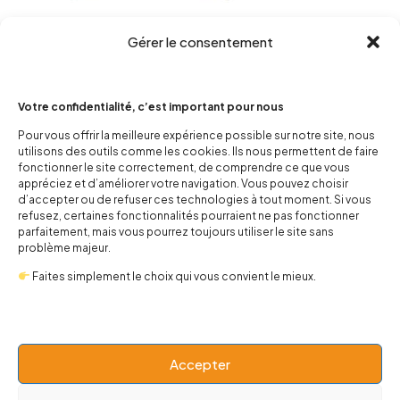
Sweat Queen enfant
Gérer le consentement
25,00
€
Votre confidentialité, c’est important pour nous
Choix des options
Pour vous offrir la meilleure expérience possible sur notre site, nous
utilisons des outils comme les cookies. Ils nous permettent de faire
fonctionner le site correctement, de comprendre ce que vous
appréciez et d’améliorer votre navigation. Vous pouvez choisir
d’accepter ou de refuser ces technologies à tout moment. Si vous
L’incontournable parmi les classiques du rock : le sweat-shirt
refusez, certaines fonctionnalités pourraient ne pas fonctionner
queen mais en version enfant.
parfaitement, mais vous pourrez toujours utiliser le site sans
problème majeur.
Faites simplement le choix qui vous convient le mieux.
Accepter