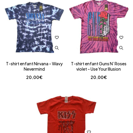
T-shirt enfant Nirvana – Wavy
T-shirt enfant Guns N’ Roses
Nevermind
violet – Use Your Illusion
20,00
€
20,00
€