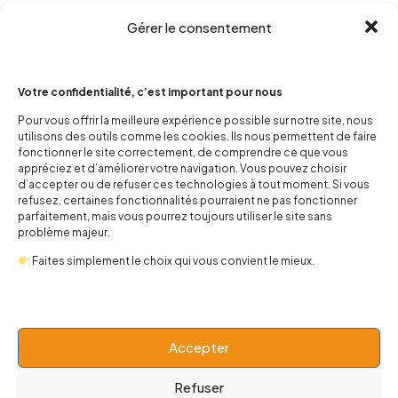
Gérer le consentement
Votre confidentialité, c’est important pour nous
Pour vous offrir la meilleure expérience possible sur notre site, nous
utilisons des outils comme les cookies. Ils nous permettent de faire
contact@popnbaby.com
fonctionner le site correctement, de comprendre ce que vous
appréciez et d’améliorer votre navigation. Vous pouvez choisir
+33 01 64 62 14 89
d’accepter ou de refuser ces technologies à tout moment. Si vous
refusez, certaines fonctionnalités pourraient ne pas fonctionner
Follow us
parfaitement, mais vous pourrez toujours utiliser le site sans
problème majeur.
Faites simplement le choix qui vous convient le mieux.
Boutique
Accepter
Univers
Refuser