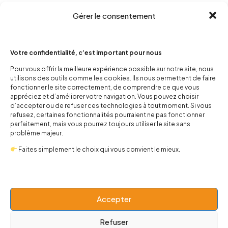
Gérer le consentement
Votre confidentialité, c’est important pour nous
Pour vous offrir la meilleure expérience possible sur notre site, nous
utilisons des outils comme les cookies. Ils nous permettent de faire
contact@popnbaby.com
fonctionner le site correctement, de comprendre ce que vous
appréciez et d’améliorer votre navigation. Vous pouvez choisir
+33 01 64 62 14 89
d’accepter ou de refuser ces technologies à tout moment. Si vous
refusez, certaines fonctionnalités pourraient ne pas fonctionner
Follow us
parfaitement, mais vous pourrez toujours utiliser le site sans
problème majeur.
Faites simplement le choix qui vous convient le mieux.
Boutique
Accepter
Univers
Refuser