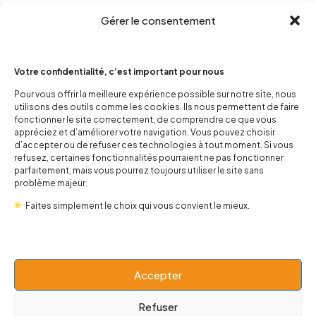
Gérer le consentement
Votre confidentialité, c’est important pour nous
Pour vous offrir la meilleure expérience possible sur notre site, nous
utilisons des outils comme les cookies. Ils nous permettent de faire
contact@popnbaby.com
fonctionner le site correctement, de comprendre ce que vous
appréciez et d’améliorer votre navigation. Vous pouvez choisir
+33 01 64 62 14 89
d’accepter ou de refuser ces technologies à tout moment. Si vous
refusez, certaines fonctionnalités pourraient ne pas fonctionner
Follow us
parfaitement, mais vous pourrez toujours utiliser le site sans
problème majeur.
Faites simplement le choix qui vous convient le mieux.
Boutique
Accepter
Univers
Refuser