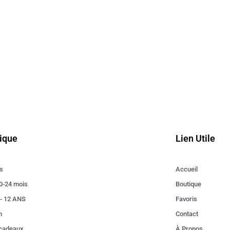
ique
Lien Utile
s
Accueil
0-24 mois
Boutique
 - 12 ANS
Favoris
n
Contact
 cadeaux
À Propos