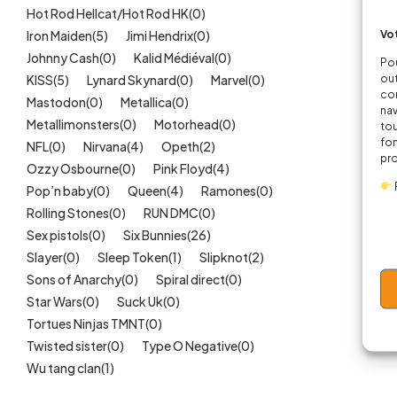
Hot Rod Hellcat/Hot Rod HK
(0)
Vot
Iron Maiden
(5)
Jimi Hendrix
(0)
Johnny Cash
(0)
Kalid Médiéval
(0)
Pou
out
KISS
(5)
Lynard Skynard
(0)
Marvel
(0)
cor
Mastodon
(0)
Metallica
(0)
nav
Metallimonsters
(0)
Motorhead
(0)
tou
fon
NFL
(0)
Nirvana
(4)
Opeth
(2)
pr
Ozzy Osbourne
(0)
Pink Floyd
(4)
Pop’n baby
(0)
Queen
(4)
Ramones
(0)
Rolling Stones
(0)
RUN DMC
(0)
Sex pistols
(0)
Six Bunnies
(26)
Slayer
(0)
Sleep Token
(1)
Slipknot
(2)
Sons of Anarchy
(0)
Spiral direct
(0)
Star Wars
(0)
Suck Uk
(0)
Tortues Ninjas TMNT
(0)
Twisted sister
(0)
Type O Negative
(0)
Wu tang clan
(1)