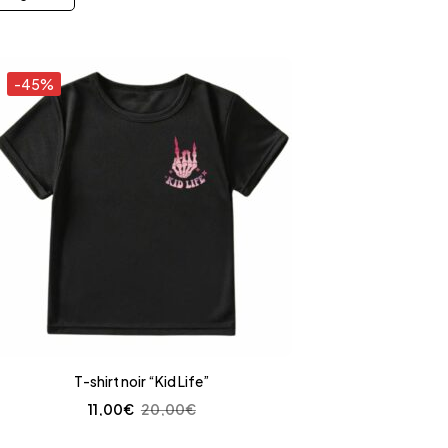
-45%
T-shirt noir “Kid Life”
11,00
€
20,00
€