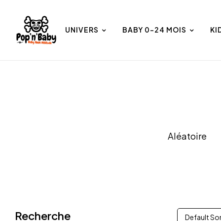
UNIVERS
BABY 0-24 MOIS
KI
et
Univers
Aléatoire
Recherche
Default So