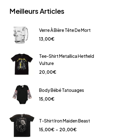
Meilleurs Articles
Verre À Bière Tête De Mort
13,00
€
Tee-Shirt Metallica Hetfield
Vulture
20,00
€
Body Bébé Tatouages
15,00
€
T-Shirt Iron Maiden Beast
15,00
€
–
20,00
€