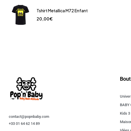
Tshirt Metallica M72 Enfant
20,00
€
Bout
Univer
BABY 
Kids 3
contact@popnbaby.com
Maiso
+33 01 64 62 14 89
Idées