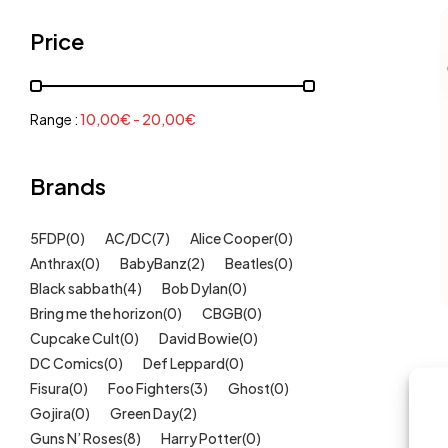
Grenouillères, pyjamas
(30)
Price
Mode Fille
(18)
Mode Garçon
(38)
Sweat, pulls, gilets
(6)
Range :
10,00
€
-
20,00
€
Tee-Shirts
(14)
Tétines
Brands
(11)
Idées cadeaux
(325)
5FDP
(0)
AC/DC
(7)
Alice Cooper
(0)
Kids
(209)
Anthrax
(0)
BabyBanz
(2)
Beatles
(0)
Maison
(51)
Black sabbath
(4)
Bob Dylan
(0)
Outlet
Bring me the horizon
(40)
(0)
CBGB
(0)
Cupcake Cult
(0)
David Bowie
(0)
Univers
(422)
DC Comics
(0)
Def Leppard
(0)
Fisura
(0)
Foo Fighters
(3)
Ghost
(0)
Gojira
(0)
Green Day
(2)
Guns N’ Roses
(8)
Harry Potter
(0)