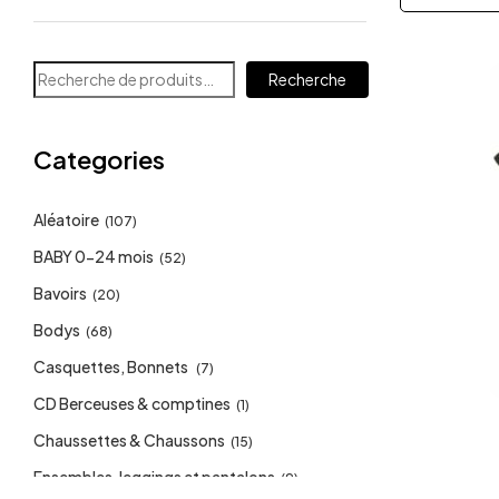
Recherche
Categories
Aléatoire
(107)
BABY 0-24 mois
(52)
Bavoirs
(20)
Bodys
(68)
Casquettes, Bonnets
(7)
CD Berceuses & comptines
(1)
Chaussettes & Chaussons
(15)
Ensembles, leggings et pantalons
(9)