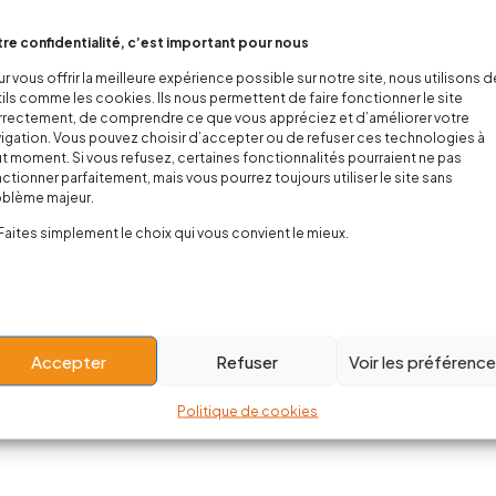
re confidentialité, c’est important pour nous
r vous offrir la meilleure expérience possible sur notre site, nous utilisons 
ils comme les cookies. Ils nous permettent de faire fonctionner le site
rectement, de comprendre ce que vous appréciez et d’améliorer votre
igation. Vous pouvez choisir d’accepter ou de refuser ces technologies à
t moment. Si vous refusez, certaines fonctionnalités pourraient ne pas
ctionner parfaitement, mais vous pourrez toujours utiliser le site sans
oblème majeur.
Faites simplement le choix qui vous convient le mieux.
Accepter
Refuser
Voir les préférenc
Politique de cookies