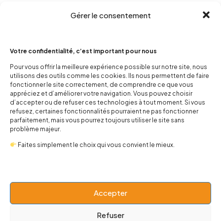
Gérer le consentement
Votre confidentialité, c’est important pour nous
Pour vous offrir la meilleure expérience possible sur notre site, nous
utilisons des outils comme les cookies. Ils nous permettent de faire
contact@popnbaby.com
fonctionner le site correctement, de comprendre ce que vous
appréciez et d’améliorer votre navigation. Vous pouvez choisir
+33 01 64 62 14 89
d’accepter ou de refuser ces technologies à tout moment. Si vous
refusez, certaines fonctionnalités pourraient ne pas fonctionner
Follow us
parfaitement, mais vous pourrez toujours utiliser le site sans
problème majeur.
Faites simplement le choix qui vous convient le mieux.
Boutique
Accepter
Univers
Refuser