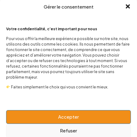
Gérer le consentement
Votre confidentialité, c’est important pour nous
Pour vous offrir la meilleure expérience possible sur notre site, nous
utilisons des outils comme les cookies. Ils nous permettent de faire
contact@popnbaby.com
fonctionner le site correctement, de comprendre ce que vous
+33 01 64 62 14 89
appréciez et d’améliorer votre navigation. Vous pouvez choisir
d’accepter ou de refuser ces technologies à tout moment. Si vous
refusez, certaines fonctionnalités pourraient ne pas fonctionner
Follow us
parfaitement, mais vous pourrez toujours utiliser le site sans
problème majeur.
Faites simplement le choix qui vous convient le mieux.
Boutique
Accepter
Univers
Refuser
BABY 0-24 mois