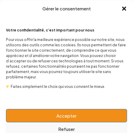
Gérer le consentement
Votre confidentialité, c’est important pour nous
Pour vous offrir la meilleure expérience possible sur notre site, nous
utilisons des outils comme les cookies. Ils nous permettent de faire
contact@popnbaby.com
fonctionner le site correctement, de comprendre ce que vous
appréciez et d’améliorer votre navigation. Vous pouvez choisir
+33 01 64 62 14 89
d’accepter ou de refuser ces technologies à tout moment. Si vous
refusez, certaines fonctionnalités pourraient ne pas fonctionner
Follow us
parfaitement, mais vous pourrez toujours utiliser le site sans
problème majeur.
Faites simplement le choix qui vous convient le mieux.
Boutique
Accepter
Univers
Refuser