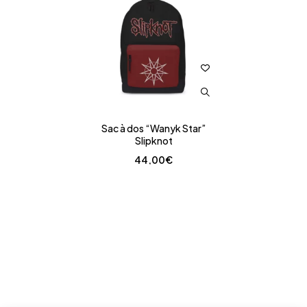
Sac à dos “Wanyk Star”
Slipknot
44,00
€