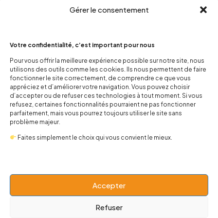
Gérer le consentement
Votre confidentialité, c’est important pour nous
Pour vous offrir la meilleure expérience possible sur notre site, nous
utilisons des outils comme les cookies. Ils nous permettent de faire
contact@popnbaby.com
fonctionner le site correctement, de comprendre ce que vous
+33 01 64 62 14 89
appréciez et d’améliorer votre navigation. Vous pouvez choisir
d’accepter ou de refuser ces technologies à tout moment. Si vous
refusez, certaines fonctionnalités pourraient ne pas fonctionner
Follow us
parfaitement, mais vous pourrez toujours utiliser le site sans
problème majeur.
Faites simplement le choix qui vous convient le mieux.
Boutique
Accepter
Univers
Refuser
BABY 0-24 mois