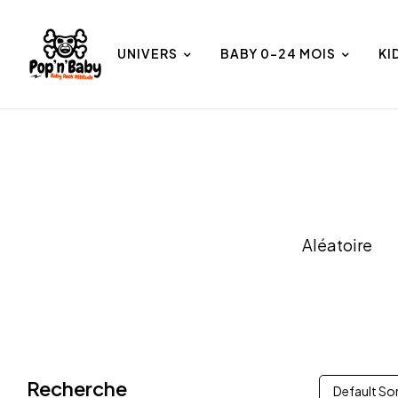
UNIVERS
BABY 0-24 MOIS
KI
et
Univers
Aléatoire
Recherche
Default So