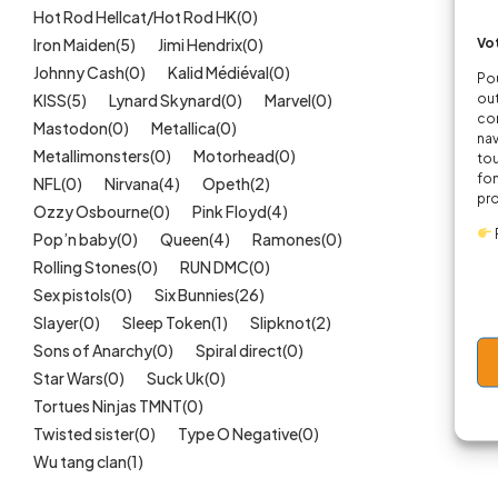
Hot Rod Hellcat/Hot Rod HK
(0)
Vot
Iron Maiden
(5)
Jimi Hendrix
(0)
Johnny Cash
(0)
Kalid Médiéval
(0)
Pou
out
KISS
(5)
Lynard Skynard
(0)
Marvel
(0)
cor
Mastodon
(0)
Metallica
(0)
nav
Metallimonsters
(0)
Motorhead
(0)
tou
fon
NFL
(0)
Nirvana
(4)
Opeth
(2)
pr
Ozzy Osbourne
(0)
Pink Floyd
(4)
Pop’n baby
(0)
Queen
(4)
Ramones
(0)
Rolling Stones
(0)
RUN DMC
(0)
Sex pistols
(0)
Six Bunnies
(26)
Slayer
(0)
Sleep Token
(1)
Slipknot
(2)
Sons of Anarchy
(0)
Spiral direct
(0)
Star Wars
(0)
Suck Uk
(0)
Tortues Ninjas TMNT
(0)
Twisted sister
(0)
Type O Negative
(0)
Wu tang clan
(1)