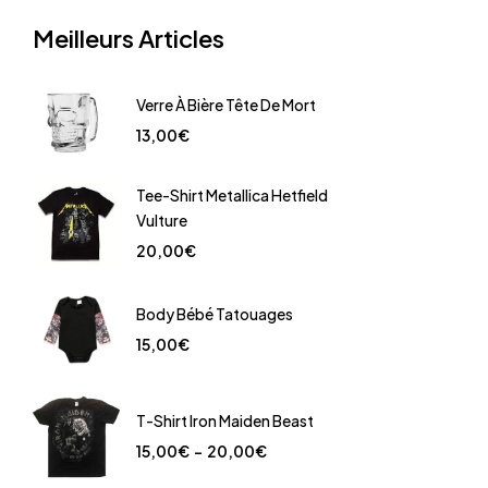
Meilleurs Articles
Verre À Bière Tête De Mort
13,00
€
Tee-Shirt Metallica Hetfield
Vulture
20,00
€
Body Bébé Tatouages
15,00
€
T-Shirt Iron Maiden Beast
15,00
€
–
20,00
€