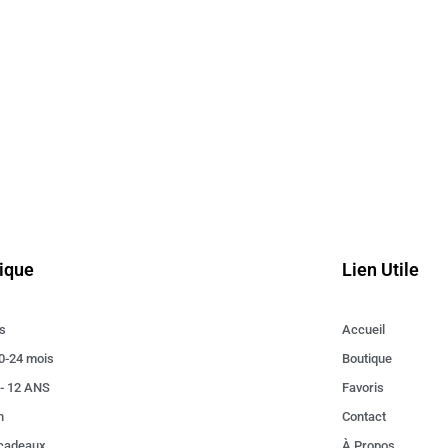
ique
Lien Utile
s
Accueil
0-24 mois
Boutique
 - 12 ANS
Favoris
n
Contact
 cadeaux
À Propos