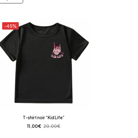
-45%
T-shirt noir “Kid Life”
11,00
€
20,00
€