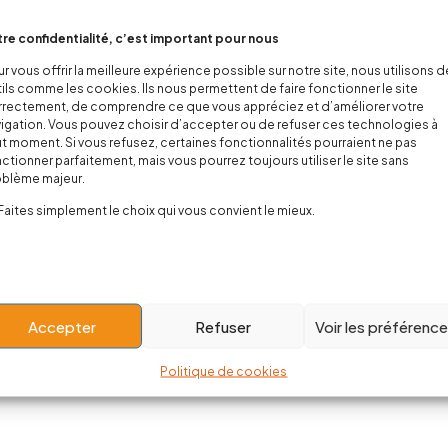
re confidentialité, c’est important pour nous
r vous offrir la meilleure expérience possible sur notre site, nous utilisons 
ils comme les cookies. Ils nous permettent de faire fonctionner le site
rectement, de comprendre ce que vous appréciez et d’améliorer votre
igation. Vous pouvez choisir d’accepter ou de refuser ces technologies à
t moment. Si vous refusez, certaines fonctionnalités pourraient ne pas
ctionner parfaitement, mais vous pourrez toujours utiliser le site sans
oblème majeur.
Faites simplement le choix qui vous convient le mieux.
Accepter
Refuser
Voir les préférenc
Politique de cookies