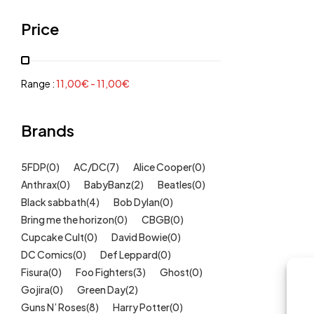
Grenouillères, pyjamas
(30)
Price
Mode Fille
(18)
Mode Garçon
(38)
Sweat, pulls, gilets
(6)
Range :
11,00
€
-
11,00
€
Tee-Shirts
(14)
Tétines
Brands
(11)
Idées cadeaux
(325)
5FDP
(0)
AC/DC
(7)
Alice Cooper
(0)
Kids
(209)
Anthrax
(0)
BabyBanz
(2)
Beatles
(0)
Maison
(51)
Black sabbath
(4)
Bob Dylan
(0)
Outlet
Bring me the horizon
(40)
(0)
CBGB
(0)
Cupcake Cult
(0)
David Bowie
(0)
Univers
(422)
DC Comics
(0)
Def Leppard
(0)
Fisura
(0)
Foo Fighters
(3)
Ghost
(0)
Gojira
(0)
Green Day
(2)
Guns N’ Roses
(8)
Harry Potter
(0)