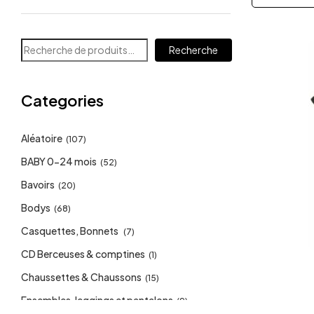
Recherche
Categories
Aléatoire
(107)
BABY 0-24 mois
(52)
Bavoirs
(20)
Bodys
(68)
Casquettes, Bonnets
(7)
CD Berceuses & comptines
(1)
Chaussettes & Chaussons
(15)
Ensembles, leggings et pantalons
(9)