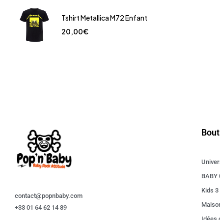
Tshirt Metallica M72 Enfant
20,00
€
Bout
Univer
BABY 
Kids 3
contact@popnbaby.com
Maiso
+33 01 64 62 14 89
Idées