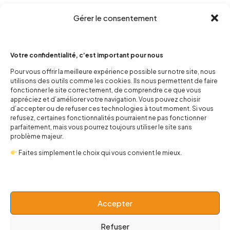
Gérer le consentement
Votre confidentialité, c’est important pour nous
Pour vous offrir la meilleure expérience possible sur notre site, nous
utilisons des outils comme les cookies. Ils nous permettent de faire
fonctionner le site correctement, de comprendre ce que vous
contact@popnbaby.com
appréciez et d’améliorer votre navigation. Vous pouvez choisir
+33 01 64 62 14 89
d’accepter ou de refuser ces technologies à tout moment. Si vous
refusez, certaines fonctionnalités pourraient ne pas fonctionner
Follow us
parfaitement, mais vous pourrez toujours utiliser le site sans
problème majeur.
Faites simplement le choix qui vous convient le mieux.
Boutique
Accepter
Refuser
Univers