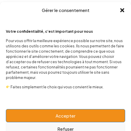
Gérer le consentement
Votre confidentialité, c’est important pour nous
Pour vous offrir la meilleure expérience possible sur notre site, nous
utilisons des outils comme les cookies. Ils nous permettent de faire
fonctionner le site correctement, de comprendre ce que vous
contact@popnbaby.com
appréciez et d’améliorer votre navigation. Vous pouvez choisir
+33 01 64 62 14 89
d’accepter ou de refuser ces technologies à tout moment. Si vous
refusez, certaines fonctionnalités pourraient ne pas fonctionner
Follow us
parfaitement, mais vous pourrez toujours utiliser le site sans
problème majeur.
Faites simplement le choix qui vous convient le mieux.
Boutique
Accepter
Refuser
Univers