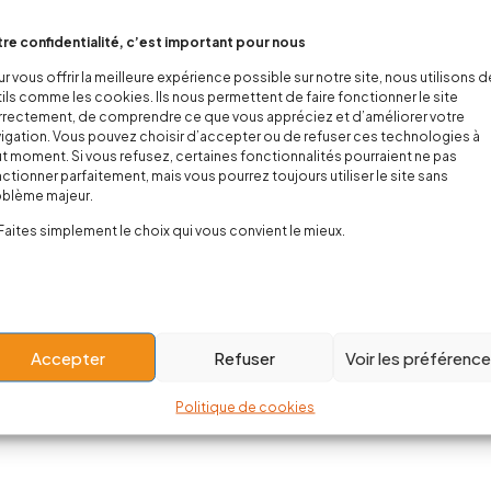
re confidentialité, c’est important pour nous
r vous offrir la meilleure expérience possible sur notre site, nous utilisons 
ils comme les cookies. Ils nous permettent de faire fonctionner le site
rectement, de comprendre ce que vous appréciez et d’améliorer votre
igation. Vous pouvez choisir d’accepter ou de refuser ces technologies à
t moment. Si vous refusez, certaines fonctionnalités pourraient ne pas
ctionner parfaitement, mais vous pourrez toujours utiliser le site sans
oblème majeur.
Faites simplement le choix qui vous convient le mieux.
Accepter
Refuser
Voir les préférenc
Politique de cookies