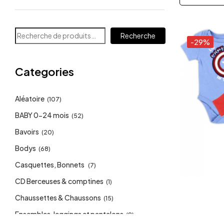
Recherche
-29%
Categories
Aléatoire
(107)
BABY 0-24 mois
(52)
Bavoirs
(20)
Bodys
(68)
Casquettes, Bonnets
(7)
CD Berceuses & comptines
(1)
Chaussettes & Chaussons
(15)
Ensembles, leggings et pantalons
(9)