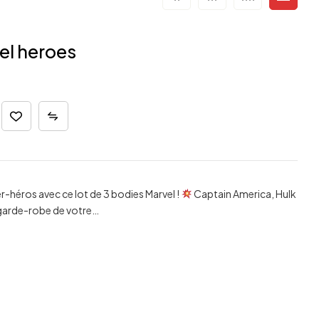
el heroes
-héros avec ce lot de 3 bodies Marvel !
Captain America, Hulk
a garde-robe de votre…