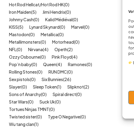
Hot Rod Hellcat/Hot Rod HK
(0)
Vot
Iron Maiden
(5)
Jimi Hendrix
(0)
Johnny Cash
(0)
Kalid Médiéval
(0)
Pou
out
KISS
(5)
Lynard Skynard
(0)
Marvel
(0)
cor
Mastodon
(0)
Metallica
(0)
nav
Metallimonsters
(0)
Motorhead
(0)
tou
fon
NFL
(0)
Nirvana
(4)
Opeth
(2)
pr
Ozzy Osbourne
(0)
Pink Floyd
(4)
Pop’n baby
(0)
Queen
(4)
Ramones
(0)
Rolling Stones
(0)
RUN DMC
(0)
Sex pistols
(0)
Six Bunnies
(26)
Slayer
(0)
Sleep Token
(1)
Slipknot
(2)
Sons of Anarchy
(0)
Spiral direct
(0)
Star Wars
(0)
Suck Uk
(0)
Tortues Ninjas TMNT
(0)
Twisted sister
(0)
Type O Negative
(0)
Wu tang clan
(1)