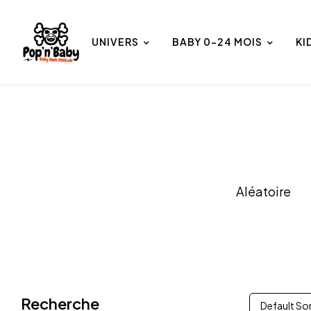
UNIVERS
BABY 0-24 MOIS
KI
et
Univers
Aléatoire
Recherche
Default So