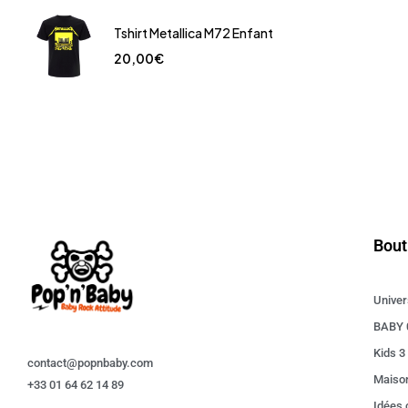
Tshirt Metallica M72 Enfant
20,00
€
Bout
Univer
BABY 
Kids 3
contact@popnbaby.com
Maiso
+33 01 64 62 14 89
Idées