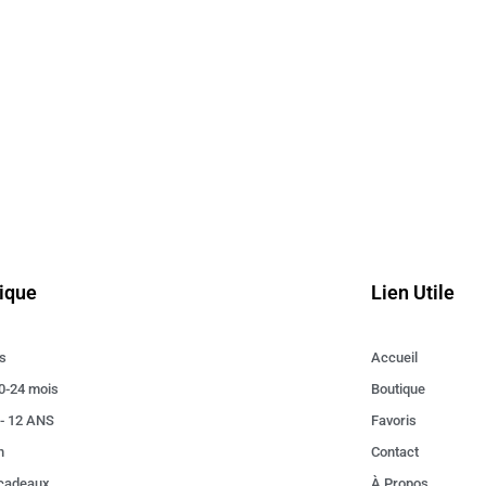
ique
Lien Utile
s
Accueil
0-24 mois
Boutique
 - 12 ANS
Favoris
n
Contact
 cadeaux
À Propos