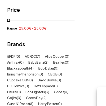
Grenouillères, pyjamas
(30)
Price
Mode Fille
(18)
Mode Garçon
(38)
Sweat, pulls, gilets
(6)
Range :
25,00
€
-
25,00
€
Tee-Shirts
(14)
Tétines
Brands
(11)
Idées cadeaux
(325)
5FDP
(0)
AC/DC
(7)
Alice Cooper
(0)
Kids
(209)
Anthrax
(0)
BabyBanz
(2)
Beatles
(0)
Maison
(51)
Black sabbath
(4)
Bob Dylan
(0)
Outlet
Bring me the horizon
(40)
(0)
CBGB
(0)
Cupcake Cult
(0)
David Bowie
(0)
Univers
(422)
DC Comics
(0)
Def Leppard
(0)
Fisura
(0)
Foo Fighters
(3)
Ghost
(0)
Gojira
(0)
Green Day
(2)
Guns N’ Roses
(8)
Harry Potter
(0)