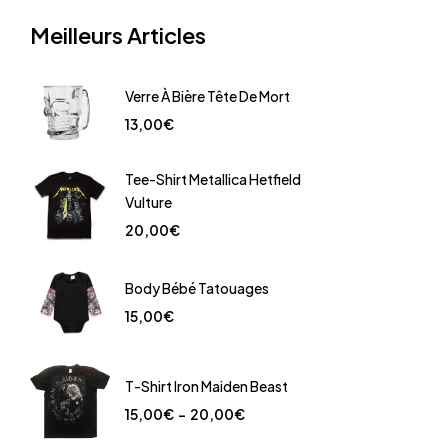
Meilleurs Articles
Verre À Bière Tête De Mort
13,00
€
Tee-Shirt Metallica Hetfield
Vulture
20,00
€
Body Bébé Tatouages
15,00
€
T-Shirt Iron Maiden Beast
15,00
€
–
20,00
€