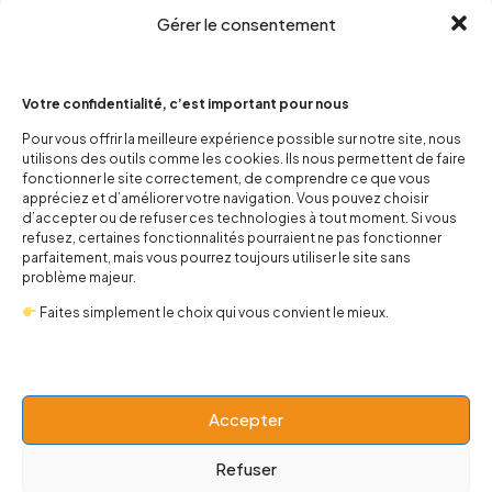
Gérer le consentement
Votre confidentialité, c’est important pour nous
Pour vous offrir la meilleure expérience possible sur notre site, nous
utilisons des outils comme les cookies. Ils nous permettent de faire
contact@popnbaby.com
fonctionner le site correctement, de comprendre ce que vous
+33 01 64 62 14 89
appréciez et d’améliorer votre navigation. Vous pouvez choisir
d’accepter ou de refuser ces technologies à tout moment. Si vous
refusez, certaines fonctionnalités pourraient ne pas fonctionner
Follow us
parfaitement, mais vous pourrez toujours utiliser le site sans
problème majeur.
Faites simplement le choix qui vous convient le mieux.
Boutique
Accepter
Univers
Refuser
BABY 0-24 mois