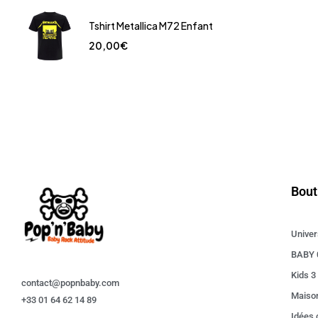
Tshirt Metallica M72 Enfant
20,00
€
Bout
Univer
BABY 
Kids 3
contact@popnbaby.com
Maiso
+33 01 64 62 14 89
Idées