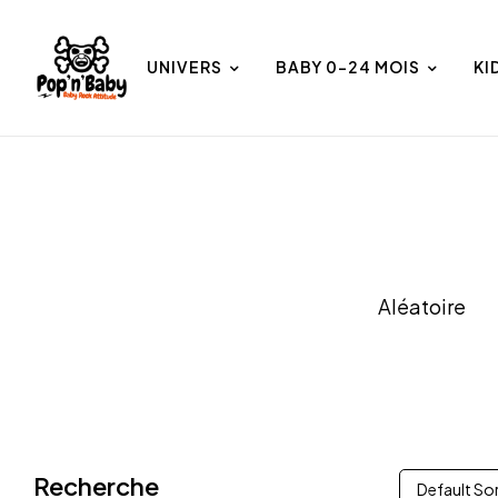
UNIVERS
BABY 0-24 MOIS
KI
et
Univers
Aléatoire
Recherche
Default So