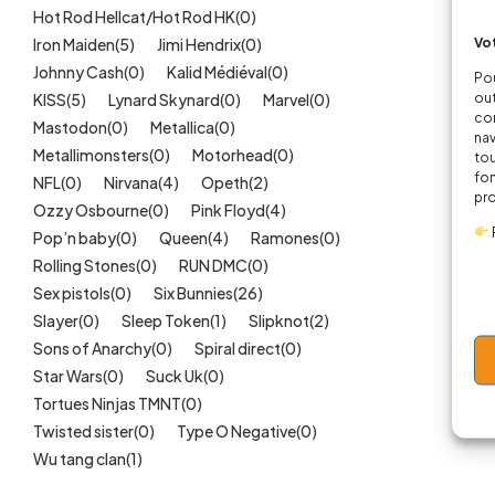
Hot Rod Hellcat/Hot Rod HK
(0)
Vot
Iron Maiden
(5)
Jimi Hendrix
(0)
Johnny Cash
(0)
Kalid Médiéval
(0)
Pou
out
KISS
(5)
Lynard Skynard
(0)
Marvel
(0)
cor
Mastodon
(0)
Metallica
(0)
nav
Metallimonsters
(0)
Motorhead
(0)
tou
fon
NFL
(0)
Nirvana
(4)
Opeth
(2)
pr
Ozzy Osbourne
(0)
Pink Floyd
(4)
Pop’n baby
(0)
Queen
(4)
Ramones
(0)
Rolling Stones
(0)
RUN DMC
(0)
Sex pistols
(0)
Six Bunnies
(26)
Slayer
(0)
Sleep Token
(1)
Slipknot
(2)
Sons of Anarchy
(0)
Spiral direct
(0)
Star Wars
(0)
Suck Uk
(0)
Tortues Ninjas TMNT
(0)
Twisted sister
(0)
Type O Negative
(0)
Wu tang clan
(1)