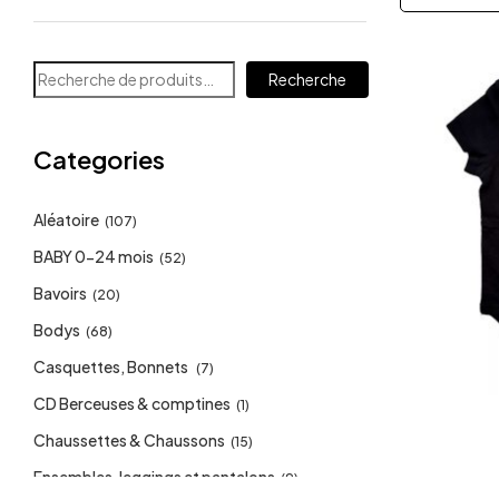
Recherche
Categories
Aléatoire
(107)
BABY 0-24 mois
(52)
Bavoirs
(20)
Bodys
(68)
Casquettes, Bonnets
(7)
CD Berceuses & comptines
(1)
Chaussettes & Chaussons
(15)
Ensembles, leggings et pantalons
(9)