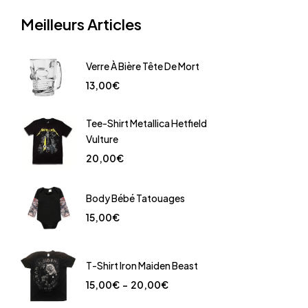
Meilleurs Articles
Verre À Bière Tête De Mort
13,00
€
Tee-Shirt Metallica Hetfield
Vulture
20,00
€
Body Bébé Tatouages
15,00
€
T-Shirt Iron Maiden Beast
15,00
€
–
20,00
€