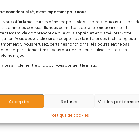
re confidentialité, c’est important pour nous
r vous offrir la meilleure expérience possible sur notre site, nous utilisons 
ils comme les cookies. Ils nous permettent de faire fonctionner le site
rectement, de comprendre ce que vous appréciez et d’améliorer votre
igation. Vous pouvez choisir d’accepter ou de refuser ces technologies à
t moment. Si vous refusez, certaines fonctionnalités pourraient ne pas
ctionner parfaitement, mais vous pourrez toujours utiliser le site sans
oblème majeur.
Faites simplement le choix qui vous convient le mieux.
Accepter
Refuser
Voir les préférenc
Politique de cookies