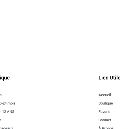
ique
Lien Utile
s
Accueil
0-24 mois
Boutique
 - 12 ANS
Favoris
n
Contact
 cadeaux
À Propos