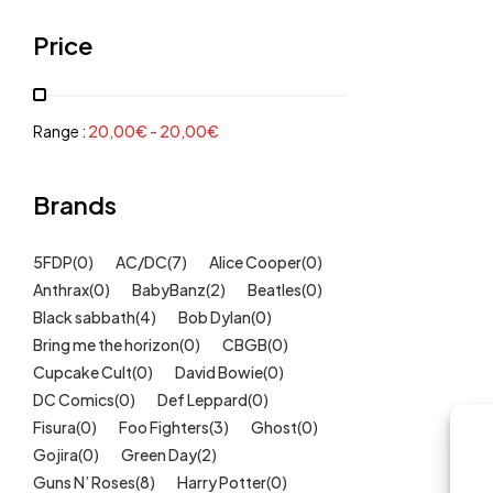
Grenouillères, pyjamas
(30)
Price
Mode Fille
(18)
Mode Garçon
(38)
Sweat, pulls, gilets
(6)
Range :
20,00
€
-
20,00
€
Tee-Shirts
(14)
Tétines
Brands
(11)
Idées cadeaux
(325)
5FDP
(0)
AC/DC
(7)
Alice Cooper
(0)
Kids
(209)
Anthrax
(0)
BabyBanz
(2)
Beatles
(0)
Maison
(51)
Black sabbath
(4)
Bob Dylan
(0)
Outlet
Bring me the horizon
(40)
(0)
CBGB
(0)
Cupcake Cult
(0)
David Bowie
(0)
Univers
(422)
DC Comics
(0)
Def Leppard
(0)
Fisura
(0)
Foo Fighters
(3)
Ghost
(0)
Gojira
(0)
Green Day
(2)
Guns N’ Roses
(8)
Harry Potter
(0)