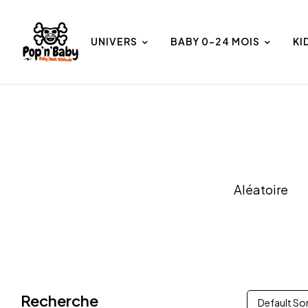
UNIVERS
BABY 0-24 MOIS
KI
et
Univers
Aléatoire
Recherche
Default So