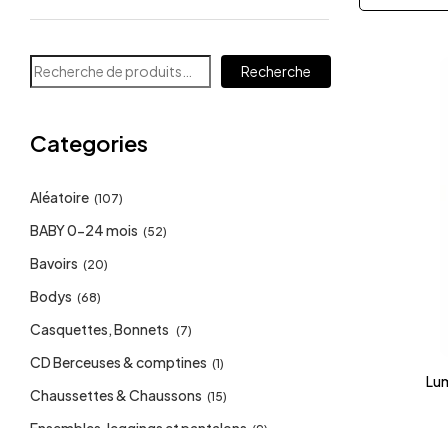
Recherche
Categories
Aléatoire
(107)
BABY 0-24 mois
(52)
Bavoirs
(20)
Bodys
(68)
Casquettes, Bonnets
(7)
CD Berceuses & comptines
(1)
Lum
Chaussettes & Chaussons
(15)
Ensembles, leggings et pantalons
(9)