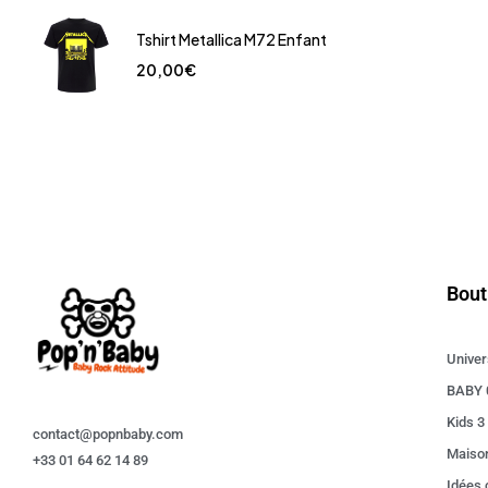
Tshirt Metallica M72 Enfant
20,00
€
Bout
Univer
BABY 
Kids 3
contact@popnbaby.com
Maiso
+33 01 64 62 14 89
Idées