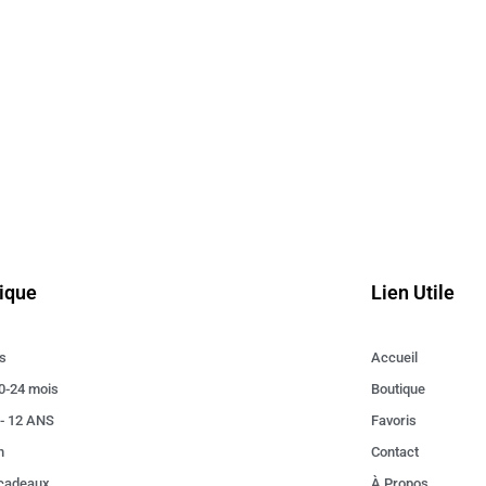
ique
Lien Utile
s
Accueil
0-24 mois
Boutique
 - 12 ANS
Favoris
n
Contact
 cadeaux
À Propos