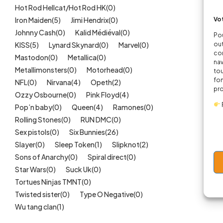
Hot Rod Hellcat/Hot Rod HK
(0)
Vot
Iron Maiden
(5)
Jimi Hendrix
(0)
Johnny Cash
(0)
Kalid Médiéval
(0)
Pou
out
KISS
(5)
Lynard Skynard
(0)
Marvel
(0)
cor
Mastodon
(0)
Metallica
(0)
nav
Metallimonsters
(0)
Motorhead
(0)
tou
fon
NFL
(0)
Nirvana
(4)
Opeth
(2)
pr
Ozzy Osbourne
(0)
Pink Floyd
(4)
Pop’n baby
(0)
Queen
(4)
Ramones
(0)
Rolling Stones
(0)
RUN DMC
(0)
Sex pistols
(0)
Six Bunnies
(26)
Slayer
(0)
Sleep Token
(1)
Slipknot
(2)
Sons of Anarchy
(0)
Spiral direct
(0)
Star Wars
(0)
Suck Uk
(0)
Tortues Ninjas TMNT
(0)
Twisted sister
(0)
Type O Negative
(0)
Wu tang clan
(1)