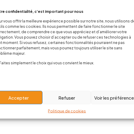
re confidentialité, c’est important pour nous
r vous offrir la meilleure expérience possible sur notre site, nous utilisons 
ils comme les cookies. Ils nous permettent de faire fonctionner le site
rectement, de comprendre ce que vous appréciez et d’améliorer votre
igation. Vous pouvez choisir d’accepter ou de refuser ces technologies à
t moment. Si vous refusez, certaines fonctionnalités pourraient ne pas
ctionner parfaitement, mais vous pourrez toujours utiliser le site sans
oblème majeur.
Faites simplement le choix qui vous convient le mieux.
Accepter
Refuser
Voir les préférenc
Politique de cookies