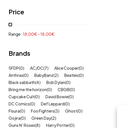
Grenouillères, pyjamas
(30)
Price
Mode Fille
(18)
Mode Garçon
(38)
Sweat, pulls, gilets
(6)
Range :
18,00
€
-
18,00
€
Tee-Shirts
(14)
Tétines
Brands
(11)
Idées cadeaux
(325)
5FDP
(0)
AC/DC
(7)
Alice Cooper
(0)
Kids
(209)
Anthrax
(0)
BabyBanz
(2)
Beatles
(0)
Maison
(51)
Black sabbath
(4)
Bob Dylan
(0)
Outlet
Bring me the horizon
(40)
(0)
CBGB
(0)
Cupcake Cult
(0)
David Bowie
(0)
Univers
(422)
DC Comics
(0)
Def Leppard
(0)
Fisura
(0)
Foo Fighters
(3)
Ghost
(0)
Gojira
(0)
Green Day
(2)
Guns N’ Roses
(8)
Harry Potter
(0)