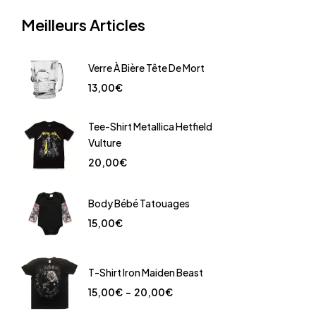
Meilleurs Articles
Verre À Bière Tête De Mort
13,00
€
Tee-Shirt Metallica Hetfield
Vulture
20,00
€
Body Bébé Tatouages
15,00
€
T-Shirt Iron Maiden Beast
15,00
€
–
20,00
€