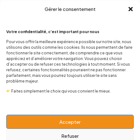
Gérer le consentement
Votre confidentialité, c’est important pour nous
Pour vous offrir la meilleure expérience possible sur notre site, nous
utilisons des outils comme les cookies. Ils nous permettent de faire
contact@popnbaby.com
fonctionner le site correctement, de comprendre ce que vous
appréciez et d’améliorer votre navigation. Vous pouvez choisir
+33 01 64 62 14 89
d’accepter ou de refuser ces technologies à tout moment. Si vous
refusez, certaines fonctionnalités pourraient ne pas fonctionner
Follow us
parfaitement, mais vous pourrez toujours utiliser le site sans
problème majeur.
Faites simplement le choix qui vous convient le mieux.
Boutique
Accepter
Univers
Refuser