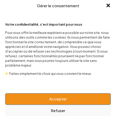
Gérer le consentement
Votre confidentialité, c’est important pour nous
Pour vous offrir la meilleure expérience possible sur notre site, nous
utilisons des outils comme les cookies. Ils nous permettent de faire
contact@popnbaby.com
fonctionner le site correctement, de comprendre ce que vous
+33 01 64 62 14 89
appréciez et d’améliorer votre navigation. Vous pouvez choisir
d’accepter ou de refuser ces technologies à tout moment. Si vous
refusez, certaines fonctionnalités pourraient ne pas fonctionner
Follow us
parfaitement, mais vous pourrez toujours utiliser le site sans
problème majeur.
Faites simplement le choix qui vous convient le mieux.
Boutique
Accepter
Univers
Refuser
BABY 0-24 mois