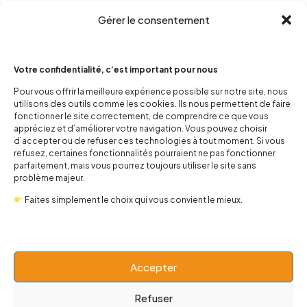
Gérer le consentement
Votre confidentialité, c’est important pour nous
Pour vous offrir la meilleure expérience possible sur notre site, nous
utilisons des outils comme les cookies. Ils nous permettent de faire
contact@popnbaby.com
fonctionner le site correctement, de comprendre ce que vous
appréciez et d’améliorer votre navigation. Vous pouvez choisir
+33 01 64 62 14 89
d’accepter ou de refuser ces technologies à tout moment. Si vous
refusez, certaines fonctionnalités pourraient ne pas fonctionner
Follow us
parfaitement, mais vous pourrez toujours utiliser le site sans
problème majeur.
Faites simplement le choix qui vous convient le mieux.
Boutique
Accepter
Univers
Refuser